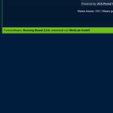
Powered by
JGS-Portal V
Views heute:
890 |
Views g
Forensoftware:
Burning Board 2.3.6
, entwickelt von
WoltLab GmbH