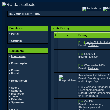
RC-Baustelle.de
» Portal
Portalmenü
letzte Beiträge
»
Portal
#
#
Beitrag
»
Statistik
[1:12]
3Achs Satteltieflader
Board:
Radlader
Boardmenü
[1:8]
Cat966H
»
Impressum
Board:
Radlader
»
Forenregeln
[1:8]
Weel loader 966h
Board:
Radlader
»
Forum
»
Portal
Fahrerhaus im Maßstab 1
Board:
Sattelzugmaschin
»
Registrieren
und Hängerzüge
[1:8] Zweiachs-Anhänger m
»
Suche
Drehschemellenkung
»
Statistik
Board:
Sattelzugmaschin
»
Mitglieder
und Hängerzüge
»
Team
»
Kalender
[1:8]
Cat D8f
»
Sponsoren
Board:
Laderaupen,
Planierraupen und
»
F.A.Q