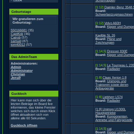
Schürfraupen
[1:12]
Daimler-Benz 3548 
Board:
Geburtstage
Schwerlastzugmaschinen
Wir gratulieren zum
Geburtstag:
[1:12]
Volvo A60H
Board:
Kipper und Dumpe
550166681
(35)
CaptKok
(46)
Kaelble SL 26
Catrob
(57)
Board:
Pläne und
samuel
(87)
Zeichnungen
tom40012
(57)
[1:14,5]
Dresser 830E
Board:
Kipper und Dumpe
Das AdminTeam
Administratoren:
[1:14,5]
Le Tourneau L 23
Admin
Board:
Radlader
Administrator
Christian
[1:8]
Claas Xerion 1:8
JensR
Board:
Unimogs und
Traktoren sowie deren
Anbaugeräte
Guckloch
[1:8]
Liebherr L574
Hier kann man sich über die
Board:
Radlader
letzten Beiträge im Board live
informieren, das kleine Fenster
[1:8] Unimog U1300L
welches sich durch einen Klick
Hauptgetriebe
öffnet aktualisiert sich von
Board:
Komponenten,
alleine alle 60 Sekunden.
Antriebe und Fahrgestelle
Guckloch öffnen
[1:14,5]
cat
Board:
Kipper und Dumpe