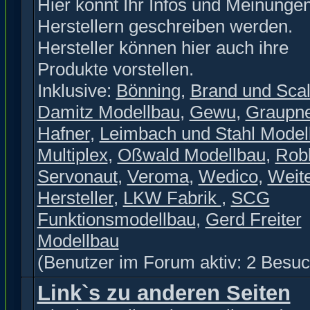
Hier könnt Ihr Infos und Meinunge
Herstellern geschreiben werden.
Hersteller können hier auch ihre
Produkte vorstellen.
Inklusive:
Bönning
,
Brand und Scal
Damitz Modellbau
,
Gewu
,
Graupn
Hafner
,
Leimbach und Stahl Model
Multiplex
,
Oßwald Modellbau
,
Rob
Servonaut
,
Veroma
,
Wedico
,
Weit
Hersteller
,
LKW Fabrik
,
SCG
Funktionsmodellbau
,
Gerd Freiter
Modellbau
(Benutzer im Forum aktiv: 2 Besuc
Link`s zu anderen Seiten