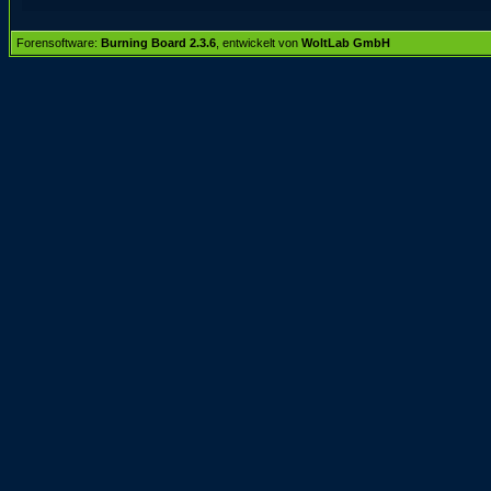
Forensoftware:
Burning Board 2.3.6
, entwickelt von
WoltLab GmbH