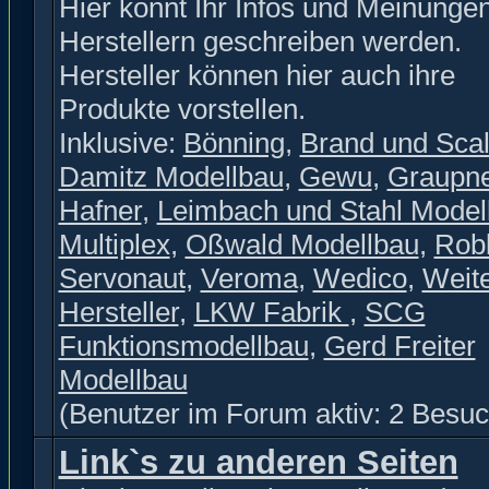
Hier könnt Ihr Infos und Meinunge
Herstellern geschreiben werden.
Hersteller können hier auch ihre
Produkte vorstellen.
Inklusive:
Bönning
,
Brand und Scal
Damitz Modellbau
,
Gewu
,
Graupn
Hafner
,
Leimbach und Stahl Model
Multiplex
,
Oßwald Modellbau
,
Rob
Servonaut
,
Veroma
,
Wedico
,
Weit
Hersteller
,
LKW Fabrik
,
SCG
Funktionsmodellbau
,
Gerd Freiter
Modellbau
(Benutzer im Forum aktiv: 2 Besuc
Link`s zu anderen Seiten