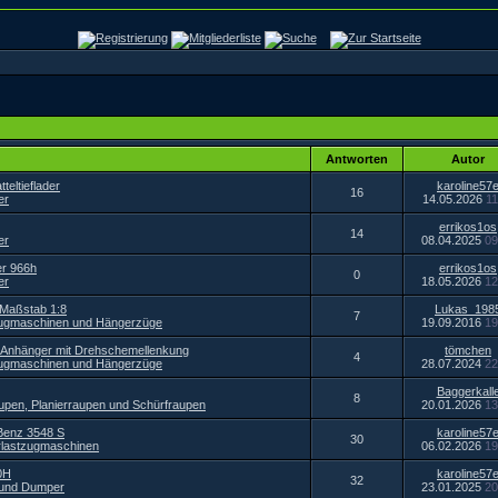
Antworten
Autor
teltieflader
karoline57
16
er
14.05.2026
11
errikos1os
14
er
08.04.2025
09
er 966h
errikos1os
0
er
18.05.2026
12
 Maßstab 1:8
Lukas_198
7
zugmaschinen und Hängerzüge
19.09.2016
19
-Anhänger mit Drehschemellenkung
tömchen
4
zugmaschinen und Hängerzüge
28.07.2024
22
Baggerkall
8
upen, Planierraupen und Schürfraupen
20.01.2026
13
Benz 3548 S
karoline57
30
lastzugmaschinen
06.02.2026
19
0H
karoline57
32
 und Dumper
23.01.2025
20