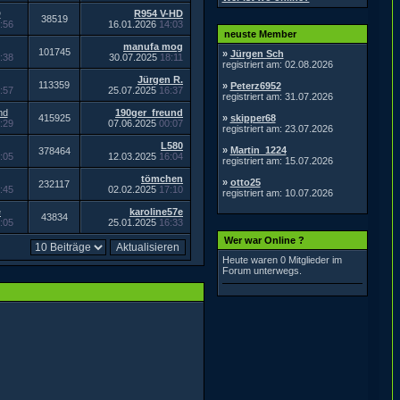
D
R954 V-HD
38519
:56
16.01.2026
14:03
neuste Member
manufa mog
101745
»
Jürgen Sch
:38
30.07.2025
18:11
registriert am: 02.08.2026
Jürgen R.
113359
»
Peterz6952
:57
25.07.2025
16:37
registriert am: 31.07.2026
nd
190ger_freund
415925
»
skipper68
:29
07.06.2025
00:07
registriert am: 23.07.2026
L580
»
Martin_1224
378464
:05
12.03.2025
16:04
registriert am: 15.07.2026
tömchen
»
otto25
232117
:45
02.02.2025
17:10
registriert am: 10.07.2026
e
karoline57e
43834
:05
25.01.2025
16:33
Wer war Online ?
Heute waren 0 Mitglieder im
Forum unterwegs.