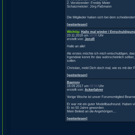
2. Vorsitzender: Freddy Meier
Schatzmeister: Jörg Paßmann
Die Mitglieder haben sich bei dem scheidenden 
[weiterlesen]
Wichtig:
Hallo mal wieder / Entschuldigung
23.11.2018 um
18:06
Uhr
erstellt von:
JensR
Hallo an alle!
Als erstes möchte ich mich entschuldigen, dass
Irgendwie kennt Ihr das wahrscheinlich selber, 
sollen.
Christian, meld Dich doch mal, wie es mit der 
[weiterlesen]
Baerney
18.09.2017 um
08:59
Uhr
erstellt von:
Ackerfahrer
Vorige Woche ist unser Forumsmitglied Bearne
Er war mit ein guter Modellbaufreund. Haben 
Er ist 50 Jahre geworden.
Mein Beileid an die Angehörigen....
[weiterlesen]