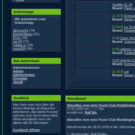
Kaelble SL 26
Board:
Pläne 
Geburtstage
[1:14,5]
Dresse
Wir gratulieren zum
Board:
Kipper
Geburtstag:
[1:14,5]
Le Tou
allround19
(74)
Board:
Radlad
BaggerMartin
(50)
DOG
(44)
[1:8]
Claas Xeri
sw-53
(73)
Board:
Unimog
Tobias.G
(34)
vario939
(58)
[1:8]
Liebherr 
Board:
Radlad
[1:8] Unimog U
Das AdminTeam
Board:
Kompon
Administratoren:
Admin
[1:14,5]
cat
Administrator
Board:
Kipper
Christian
JensR
Guckloch
NewsBoard
Hier kann man sich über die
Aktuelles vom mini-Truck-Club Recklingha
letzten Beiträge im Board live
27.01.2020 um
13:48
Uhr
informieren, das kleine Fenster
erstellt von:
Ralf Mq
welches sich durch einen Klick
öffnet aktualisiert sich von
Aktuelles vom mini-Truck-Club Recklingha
alleine alle 60 Sekunden.
Aktuell wurde am 26.01.2020 in der Jahresha
Guckloch öffnen
1. Vorsitzender: Ralf Pahlke