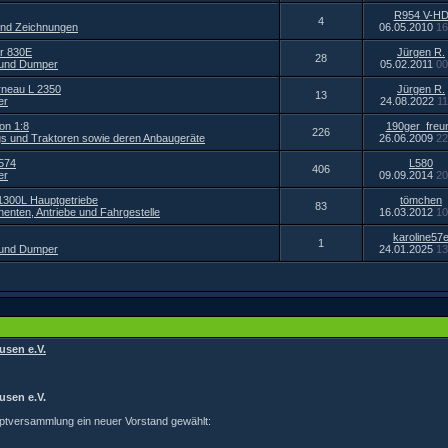
R954 V-H
4
und Zeichnungen
06.05.2010
16
r 830E
Jürgen R.
28
 und Dumper
05.02.2011
00
rneau L 2350
Jürgen R.
13
er
24.08.2022
11
on 1:8
190ger_freu
226
s und Traktoren sowie deren Anbaugeräte
26.06.2009
22
L574
L580
406
er
09.09.2014
20
1300L Hauptgetriebe
tömchen
83
enten, Antriebe und Fahrgestelle
16.03.2012
10
karoline57
1
 und Dumper
24.01.2025
13
usen e.V.
usen e.V.
uptversammlung ein neuer Vorstand gewählt: