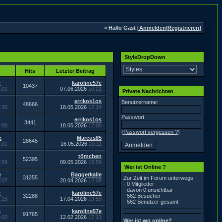
» Hallo Gast [
Anmelden
|
Registrieren
]
StyleDropDown
Hits
Letzter Beitrag
e
karoline57e
10437
:01
07.06.2026
10:21
Private Nachrichten
errikos1os
Benutzername:
48666
:35
18.05.2026
12:14
Passwort:
errikos1os
3441
:00
18.05.2026
12:00
(
Passwort vergessen ?
)
5
Marcus85
28645
:01
16.05.2026
20:11
tömchen
52395
:59
09.05.2026
16:58
Wer ist Online ?
e
Baggerkalle
31255
Zur Zeit im Forum unterwegs:
:07
20.04.2026
12:08
- 0 Mitglieder
- davon 0 unsichtbar
e
karoline57e
32288
- 562 Besucher
:15
17.04.2026
19:59
- 562 Benutzer gesamt
e
karoline57e
91765
:02
12.02.2026
17:13
Wer ist wo online?