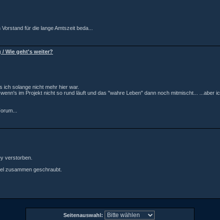
Vorstand für die lange Amtszeit beda...
 / Wie geht's weiter?
 ich solange nicht mehr hier war.
wenn's im Projekt nicht so rund läuft und das "wahre Leben" dann noch mitmischt... ...aber ic
Forum...
y verstorben.
viel zusammen geschraubt.
Seitenauswahl: