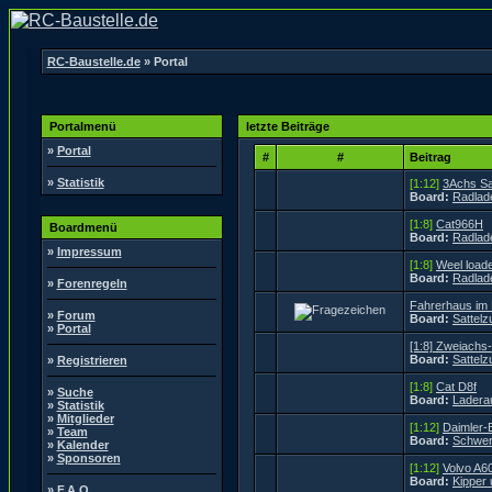
RC-Baustelle.de
» Portal
Portalmenü
letzte Beiträge
»
Portal
#
#
Beitrag
»
Statistik
[1:12]
3Achs Sat
Board:
Radlad
[1:8]
Cat966H
Boardmenü
Board:
Radlad
»
Impressum
[1:8]
Weel load
Board:
Radlad
»
Forenregeln
Fahrerhaus im
»
Forum
Board:
Sattel
»
Portal
[1:8] Zweiachs
Board:
Sattel
»
Registrieren
[1:8]
Cat D8f
»
Suche
Board:
Ladera
»
Statistik
»
Mitglieder
[1:12]
Daimler-
»
Team
Board:
Schwer
»
Kalender
»
Sponsoren
[1:12]
Volvo A6
Board:
Kipper
»
F.A.Q