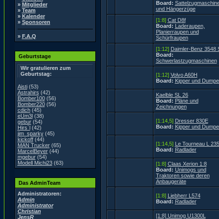
Board:
Sattelzugmaschin
»
Mitglieder
und Hängerzüge
»
Team
»
Kalender
[1:8]
Cat D8f
»
Sponsoren
Board:
Laderaupen,
Planierraupen und
»
F.A.Q
Schürfraupen
[1:12]
Daimler-Benz 3548 
Board:
Geburtstage
Schwerlastzugmaschinen
Wir gratulieren zum
Geburtstag:
[1:12]
Volvo A60H
Board:
Kipper und Dumpe
Aisti
(53)
Astrahirs
(42)
Kaelble SL 26
Bomber100
(56)
Board:
Pläne und
Bomber220
(56)
Zeichnungen
cdich
(45)
eUm3l
(38)
[1:14,5]
Dresser 830E
gebur
(54)
Board:
Kipper und Dumpe
Hirs`l
(42)
jim_sparky
(45)
kickoff
(44)
[1:14,5]
Le Tourneau L 23
MAN Trucker
(65)
Board:
Radlader
MarcelBeyer
(44)
mgebur
(54)
Modell Michi23
(63)
[1:8]
Claas Xerion 1:8
Board:
Unimogs und
Traktoren sowie deren
Anbaugeräte
Das AdminTeam
Administratoren:
[1:8]
Liebherr L574
Admin
Board:
Radlader
Administrator
Christian
[1:8] Unimog U1300L
JensR