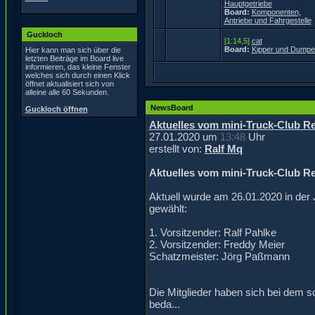
Hauptgetriebe
Board:
Komponenten,
Antriebe und Fahrgestelle
Guckloch
[1:14,5]
cat
Board:
Kipper und Dumpe
Hier kann man sich über die
letzten Beiträge im Board live
informieren, das kleine Fenster
welches sich durch einen Klick
öffnet aktualisiert sich von
alleine alle 60 Sekunden.
NewsBoard
Guckloch öffnen
Aktuelles vom mini-Truck-Club Re
27.01.2020 um
13:48
Uhr
erstellt von:
Ralf Mq
Aktuelles vom mini-Truck-Club Re
Aktuell wurde am 26.01.2020 in de
gewählt:
1. Vorsitzender: Ralf Pahlke
2. Vorsitzender: Freddy Meier
Schatzmeister: Jörg Paßmann
Die Mitglieder haben sich bei dem s
beda...