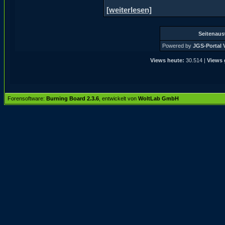
[weiterlesen]
Seitenau
Powered by
JGS-Portal V
Views heute:
30.514 |
Views 
Forensoftware:
Burning Board 2.3.6
, entwickelt von
WoltLab GmbH