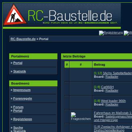
RC-Baustelle.de
» Portal
Portalmenü
letzte Beiträge
»
Portal
#
#
Beitrag
»
Statistik
[1:12]
3Achs Satteltieflader
Board:
Radlader
Boardmenü
[1:8]
Cat966H
»
Impressum
Board:
Radlader
»
Forenregeln
[1:8]
Weel loader 966h
Board:
Radlader
»
Forum
»
Portal
Fahrerhaus im Maßstab 1
Board:
Sattelzugmaschin
»
Registrieren
und Hängerzüge
[1:8] Zweiachs-Anhänger m
»
Suche
Drehschemellenkung
»
Statistik