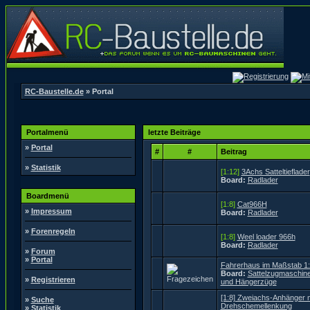
RC-Baustelle.de
» Portal
Portalmenü
letzte Beiträge
»
Portal
#
#
Beitrag
»
Statistik
[1:12]
3Achs Satteltieflader
Board:
Radlader
Boardmenü
[1:8]
Cat966H
»
Impressum
Board:
Radlader
»
Forenregeln
[1:8]
Weel loader 966h
Board:
Radlader
»
Forum
»
Portal
Fahrerhaus im Maßstab 1
Board:
Sattelzugmaschin
»
Registrieren
und Hängerzüge
[1:8] Zweiachs-Anhänger m
»
Suche
Drehschemellenkung
»
Statistik