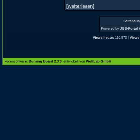
[weiterlesen]
Seitenau
Powered by
JGS-Portal V
Views heute:
110.570 |
Views 
Forensoftware:
Burning Board 2.3.6
, entwickelt von
WoltLab GmbH