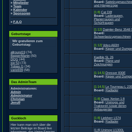
Board:
Sattelzugmaschin
»
Mitglieder
und Hängerzüge
»
Team
»
Kalender
[1:8]
Cat D8f
»
Sponsoren
Board:
Laderaupen,
Planierraupen und
»
F.A.Q
Schürfraupen
[1:12]
Daimler-Benz 3548 
Board:
Geburtstage
Schwerlastzugmaschinen
Wir gratulieren zum
Geburtstag:
[1:12]
Volvo A60H
Board:
Kipper und Dumpe
allround19
(74)
BaggerMartin
(50)
Kaelble SL 26
DOG
(44)
Board:
Pläne und
sw-53
(73)
Zeichnungen
Tobias.G
(34)
vario939
(58)
[1:14,5]
Dresser 830E
Board:
Kipper und Dumpe
Das AdminTeam
[1:14,5]
Le Tourneau L 23
Administratoren:
Board:
Radlader
Admin
Administrator
[1:8]
Claas Xerion 1:8
Christian
Board:
Unimogs und
JensR
Traktoren sowie deren
Anbaugeräte
[1:8]
Liebherr L574
Guckloch
Board:
Radlader
Hier kann man sich über die
letzten Beiträge im Board live
[1:8] Unimog U1300L
informieren, das kleine Fenster