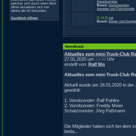
Hauptgetriebe
welches sich durch einen Klick
Board:
Komponenten,
öffnet aktualisiert sich von
Antriebe und Fahrgestelle
alleine alle 60 Sekunden.
[1:14,5]
cat
Guckloch öffnen
Board:
Kipper und Dumpe
NewsBoard
Aktuelles vom mini-Truck-Club Re
27.01.2020 um
13:48
Uhr
erstellt von:
Ralf Mq
Aktuelles vom mini-Truck-Club Re
Aktuell wurde am 26.01.2020 in de
gewählt:
1. Vorsitzender: Ralf Pahlke
2. Vorsitzender: Freddy Meier
Schatzmeister: Jörg Paßmann
Die Mitglieder haben sich bei dem s
beda...