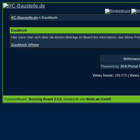
RC-Baustelle.de
» Guckloch
Guckloch
Hier kann man sich über die letzten Beiträge im Board live informieren, das kleine Fen
Guckloch öffnen
Seitenau
Powered by
JGS-Portal V
Views heute:
186.076 |
Views
Forensoftware:
Burning Board 2.3.6
, entwickelt von
WoltLab GmbH