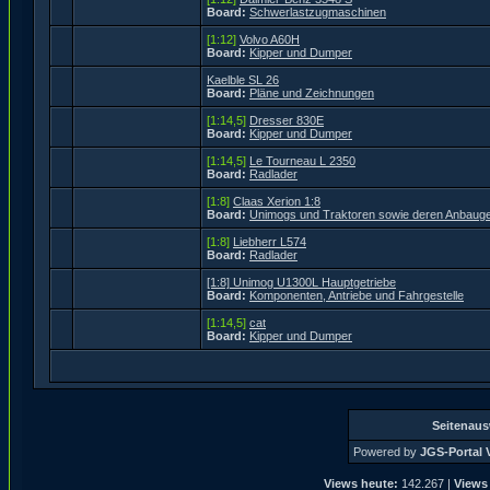
Board:
Schwerlastzugmaschinen
[1:12]
Volvo A60H
Board:
Kipper und Dumper
Kaelble SL 26
Board:
Pläne und Zeichnungen
[1:14,5]
Dresser 830E
Board:
Kipper und Dumper
[1:14,5]
Le Tourneau L 2350
Board:
Radlader
[1:8]
Claas Xerion 1:8
Board:
Unimogs und Traktoren sowie deren Anbauge
[1:8]
Liebherr L574
Board:
Radlader
[1:8] Unimog U1300L Hauptgetriebe
Board:
Komponenten, Antriebe und Fahrgestelle
[1:14,5]
cat
Board:
Kipper und Dumper
Seitenau
Powered by
JGS-Portal V
Views heute:
142.267 |
Views