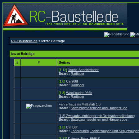
RC-Baustelle.de
» letzte Beiträge
letzte Beiträge
#
#
Beitrag
[1:12]
3Achs Satteltieflader
Board:
Radlader
[1:8]
Cat966H
Board:
Radlader
[1:8]
Weel loader 966h
Board:
Radlader
Fahrerhaus im Maßstab 1:8
Board:
Sattelzugmaschinen und Hängerzüge
[1:8] Zweiachs-Anhänger mit Drehschemellenkung
Board:
Sattelzugmaschinen und Hängerzüge
[1:8]
Cat D8f
Board:
Laderaupen, Planierraupen und Schürfraupe
[1:12]
Daimler-Benz 3548 S