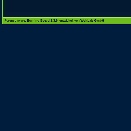
Forensoftware:
Burning Board 2.3.6
, entwickelt von
WoltLab GmbH