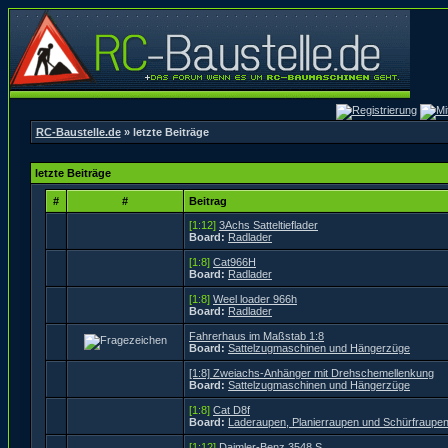
RC-Baustelle.de
» letzte Beiträge
letzte Beiträge
#
#
Beitrag
[1:12]
3Achs Satteltieflader
Board:
Radlader
[1:8]
Cat966H
Board:
Radlader
[1:8]
Weel loader 966h
Board:
Radlader
Fahrerhaus im Maßstab 1:8
Board:
Sattelzugmaschinen und Hängerzüge
[1:8] Zweiachs-Anhänger mit Drehschemellenkung
Board:
Sattelzugmaschinen und Hängerzüge
[1:8]
Cat D8f
Board:
Laderaupen, Planierraupen und Schürfraupe
[1:12]
Daimler-Benz 3548 S