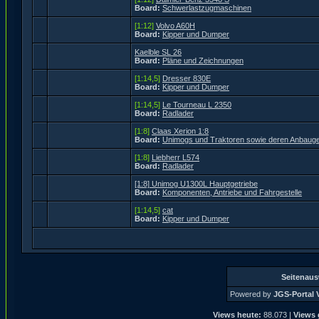
Board:
Schwerlastzugmaschinen
[1:12]
Volvo A60H
Board:
Kipper und Dumper
Kaelble SL 26
Board:
Pläne und Zeichnungen
[1:14,5]
Dresser 830E
Board:
Kipper und Dumper
[1:14,5]
Le Tourneau L 2350
Board:
Radlader
[1:8]
Claas Xerion 1:8
Board:
Unimogs und Traktoren sowie deren Anbauge
[1:8]
Liebherr L574
Board:
Radlader
[1:8] Unimog U1300L Hauptgetriebe
Board:
Komponenten, Antriebe und Fahrgestelle
[1:14,5]
cat
Board:
Kipper und Dumper
Seitenau
Powered by
JGS-Portal V
Views heute:
88.073 |
Views 