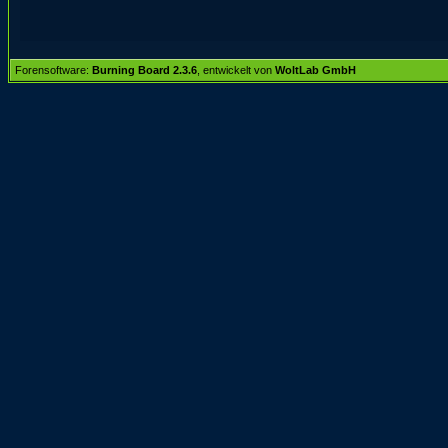
Forensoftware:
Burning Board 2.3.6
, entwickelt von
WoltLab GmbH