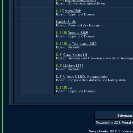
Board:
Schwerlastzugmaschinen
[1:12]
Volvo A60H
Board:
Kipper und Dumper
Kaelble SL 26
Board:
Pläne und Zeichnungen
[1:14,5]
Dresser 830E
Board:
Kipper und Dumper
[1:14,5]
Le Tourneau L 2350
Board:
Radlader
[1:8]
Claas Xerion 1:8
Board:
Unimogs und Traktoren sowie deren Anbauge
[1:8]
Liebherr L574
Board:
Radlader
[1:8] Unimog U1300L Hauptgetriebe
Board:
Komponenten, Antriebe und Fahrgestelle
[1:14,5]
cat
Board:
Kipper und Dumper
Seitenau
Powered by
JGS-Portal V
Views heute:
88.113 |
Views 