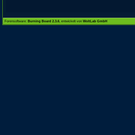
Forensoftware:
Burning Board 2.3.6
, entwickelt von
WoltLab GmbH