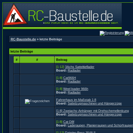
RC-Baustelle.de
» letzte Beiträge
letzte Beiträge
#
#
Beitrag
[1:12]
3Achs Satteltieflader
Board:
Radlader
[1:8]
Cat966H
Board:
Radlader
[1:8]
Weel loader 966h
Board:
Radlader
Fahrerhaus im Maßstab 1:8
Board:
Sattelzugmaschinen und Hängerzüge
[1:8] Zweiachs-Anhänger mit Drehschemellenkung
Board:
Sattelzugmaschinen und Hängerzüge
[1:8]
Cat D8f
Board:
Laderaupen, Planierraupen und Schürfraupe
[1:12]
Daimler-Benz 3548 S