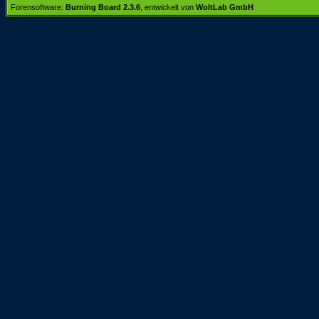
Forensoftware:
Burning Board 2.3.6
, entwickelt von
WoltLab GmbH