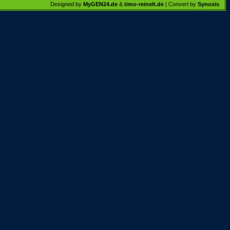
Designed by
MyGEN24.de
&
timo-reinelt.de
| Convert by
Synoxis