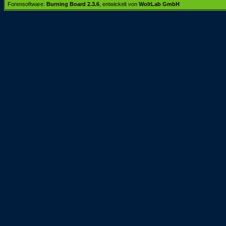
Forensoftware:
Burning Board 2.3.6
, entwickelt von
WoltLab GmbH