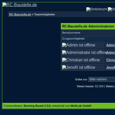
RC-Baustelle.de
» Teammitglieder
RC-Baustelle.de Administratoren
Benutzername
Gruppenmitglieder
Admi
Admin
Chris
Jens
Gehe zu:
Views heute:
82.569 |
Views 
Forensoftware:
Burning Board 2.3.6
, entwickelt von
WoltLab GmbH