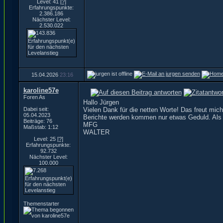
Level: 41
[?]
Erfahrungspunkte:
2.386.186
Nächster Level:
2.530.022
15.04.2026
23:16
karoline57e
Foren As
Hallo Jürgen
Dabei seit:
Vielen Dank für die netten Worte! Das freut mich
05.04.2023
Berichte werden kommen nur etwas Geduld. Als 
Beiträge: 76
MFG
Maßstab: 1:12
WALTER
Level: 25
[?]
Erfahrungspunkte:
92.732
Nächster Level:
100.000
Themenstarter