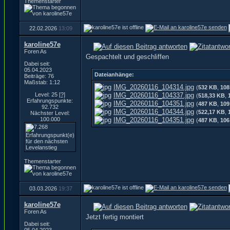
Themenstarter
22.02.2026
13:09
karoline57e
Foren As
Gespachtelt und geschliffen
Dabei seit:
05.04.2023
Dateianhänge:
Beiträge: 76
Maßstab: 1:12
IMG_20260116_104314.jpg
(
532 KB
,
108
Level: 25
[?]
IMG_20260116_104337.jpg
(
518,33 KB
,
Erfahrungspunkte:
IMG_20260116_104351.jpg
(
487 KB
,
109
92.732
IMG_20260116_104344.jpg
(
522,17 KB
,
Nächster Level:
100.000
IMG_20260116_104351.jpg
(
487 KB
,
106
Themenstarter
03.03.2026
19:37
karoline57e
Foren As
Jetzt fertig montiert
Dabei seit: