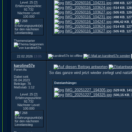
Level: 25
[?]
IMG_20260116_104231.jpg
(
498 KB
,
127
Erfahrungspunkte:
IMG_20260116_103624.jpg
(
514 KB
,
128
92.732
IMG_20260116_103627.jpg
(
505 KB
,
129
Nächster Level:
100.000
IMG_20260116_104231.jpg
(
498 KB
,
127
IMG_20260116_104247.jpg
(
496,42 KB
,
IMG_20260116_103624.jpg
(
514 KB
,
127
IMG_20260116_103627.jpg
(
505 KB
,
127
Themenstarter
22.02.2026
13:05
karoline57e
Foren As
So das ganze wird jetzt wieder zerlegt und natürli
Dabei seit:
05.04.2023
Dateianhänge:
Beiträge: 76
Maßstab: 1:12
IMG_20251227_194305.jpg
(
529 KB
,
141
Level: 25
[?]
IMG_20251227_194325.jpg
(
500,15 KB
,
Erfahrungspunkte:
92.732
Nächster Level:
100.000