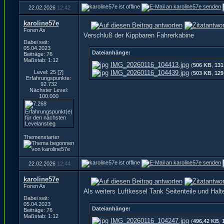
22.02.2026
12:42
karoline57e
Foren As
Verschluß der Kippbaren Fahrerkabine
Dabei seit:
05.04.2023
Dateianhänge:
Beiträge: 76
Maßstab: 1:12
IMG_20260116_104413.jpg
(
506 KB
,
131
Level: 25
[?]
IMG_20260116_104439.jpg
(
503 KB
,
129
Erfahrungspunkte:
92.732
Nächster Level:
100.000
Themenstarter
22.02.2026
12:44
karoline57e
Foren As
Als weiters Luftkessel Tank Seitenteile und Halt
Dabei seit:
05.04.2023
Dateianhänge:
Beiträge: 76
Maßstab: 1:12
IMG_20260116_104247.jpg
(
496,42 KB
,