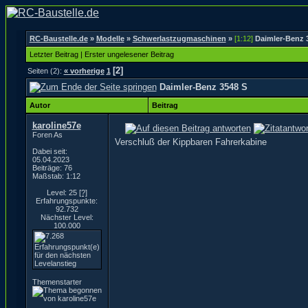
RC-Baustelle.de
»
Modelle
»
Schwerlastzugmaschinen
»
[1:12]
Daimler-Benz 
Letzter Beitrag
|
Erster ungelesener Beitrag
[2]
Seiten (2):
« vorherige
1
Daimler-Benz 3548 S
Autor
Beitrag
karoline57e
Foren As
Verschluß der Kippbaren Fahrerkabine
Dabei seit:
05.04.2023
Beiträge: 76
Maßstab: 1:12
Level: 25
[?]
Erfahrungspunkte:
92.732
Nächster Level:
100.000
Themenstarter