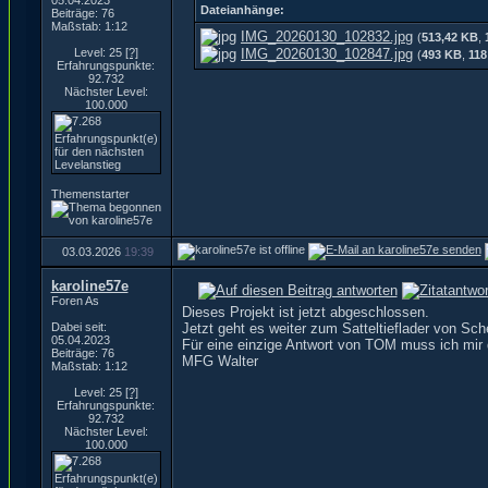
05.04.2023
Dateianhänge:
Beiträge: 76
Maßstab: 1:12
IMG_20260130_102832.jpg
(
513,42 KB
,
Level: 25
[?]
IMG_20260130_102847.jpg
(
493 KB
,
118
Erfahrungspunkte:
92.732
Nächster Level:
100.000
Themenstarter
03.03.2026
19:39
karoline57e
Foren As
Dieses Projekt ist jetzt abgeschlossen.
Dabei seit:
Jetzt geht es weiter zum Satteltieflader von S
05.04.2023
Für eine einzige Antwort von TOM muss ich mir 
Beiträge: 76
MFG Walter
Maßstab: 1:12
Level: 25
[?]
Erfahrungspunkte:
92.732
Nächster Level:
100.000