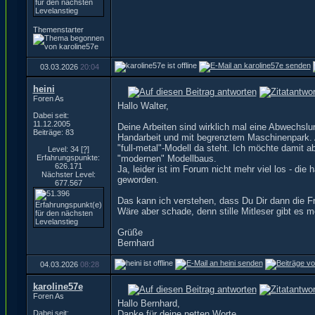
Themenstarter
03.03.2026
20:04
heini
Foren As
Hallo Walter,
Dabei seit:
11.12.2005
Deine Arbeiten sind wirklich mal eine Abwechsl
Beiträge: 83
Handarbeit und mit begrenztem Maschinenpark. 
"full-metal"-Modell da steht. Ich möchte damit 
Level: 34
[?]
Erfahrungspunkte:
"modernen" Modellbaus.
626.171
Ja, leider ist im Forum nicht mehr viel los - di
Nächster Level:
geworden.
677.567
Das kann ich verstehen, dass Du Dir dann die Fr
Wäre aber schade, denn stille Mitleser gibt es m
Grüße
Bernhard
04.03.2026
08:28
karoline57e
Foren As
Hallo Bernhard,
Dabei seit:
Danke für deine netten Worte.