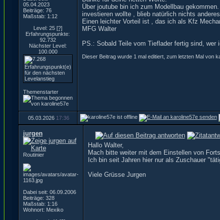
05.04.2023
Über joutube bin ich zum Modellbau gekommen. Be
Beiträge: 76
investieren wollte , blieb natürlich nichts ander
Maßstab: 1:12
Einen leichter Vorteil ist , das ich als Kfz Mech
Level: 25
[?]
MFG Walter
Erfahrungspunkte:
92.732
PS.: Sobald Teile vom Tieflader fertig sind, wer
Nächster Level:
100.000
Dieser Beitrag wurde 1 mal editiert, zum letzten Mal von 
Themenstarter
05.03.2026
17:36
jurgen
Hallo Walter,
Mach bitte weiter mit dem Einstellen von Forts
Routinier
Ich bin seit Jahren hier nur als Zuschauer "tä
Viele Grüsse Jurgen
Dabei seit: 06.09.2006
Beiträge: 328
Maßstab: 1:16
Wohnort: Mexiko