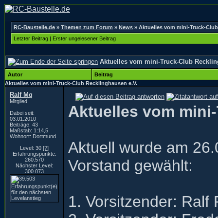
RC-Baustelle.de
»
Themen zum Forum
»
News
»
Aktuelles vom mini-Truck-Club
Letzter Beitrag
|
Erster ungelesener Beitrag
Aktuelles vom mini-Truck-Club Recklin
Autor
Beitrag
Aktuelles vom mini-Truck-Club Recklinghausen e.V.
Ralf Mq
Mitglied
Aktuelles vom mini
Dabei seit:
03.01.2010
Beiträge: 43
Maßstab: 1:14,5
Wohnort: Dortmund
Aktuell wurde am 26
Level: 30
[?]
Erfahrungspunkte:
260.570
Vorstand gewählt:
Nächster Level:
300.073
1. Vorsitzender: Ralf