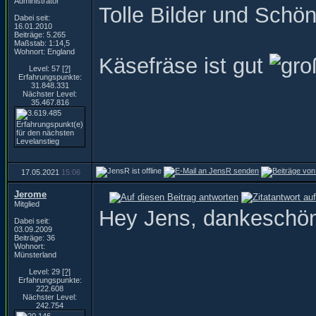
Administrator
Tolle Bilder und Schö
Dabei seit:
16.01.2010
Beiträge: 5.265
Maßstab: 1:14,5
Wohnort: England
Käsefräse ist gut
Level: 57
[?]
Erfahrungspunkte:
31.848.331
Nächster Level:
35.467.816
17.05.2021
15:06
Jerome
Mitglied
Hey Jens, dankeschön!
Dabei seit:
03.09.2009
Beiträge: 36
Wohnort:
Münsterland
Level: 29
[?]
Erfahrungspunkte:
222.608
Nächster Level:
242.754