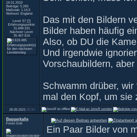
16.01.2010
Beiträge: 5.265
Maßstab: 1:14,5
Wohnort: England
Das mit den Bildern v
Level: 57
[?]
Erfahrungspunkte:
Bilder haben häufig ei
31.848.331
Nächster Level:
35.467.816
Also, ob DU die Kamer
Und irgendwie ignorie
Vorschaubildern, aber 
Schwamm drüber, wir f
mal den Kopf, um sie 
28.05.2021
00:34
Baggerkalle
Foren Gott
Ein Paar Bilder von mi