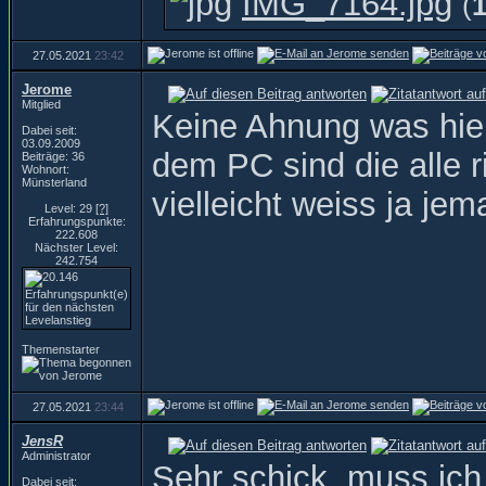
IMG_7164.jpg
(
27.05.2021
23:42
Jerome
Mitglied
Keine Ahnung was hier
Dabei seit:
03.09.2009
dem PC sind die alle r
Beiträge: 36
Wohnort:
Münsterland
vielleicht weiss ja je
Level: 29
[?]
Erfahrungspunkte:
222.608
Nächster Level:
242.754
Themenstarter
27.05.2021
23:44
JensR
Administrator
Sehr schick, muss ich
Dabei seit: