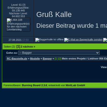
Level: 61
[?]
Erfahrungspunkte:
59.138.445
Gruß Kalle
Nächster Level:
64.602.553
Dieser Beitrag wurde 1 ma
27.08.2021
17:50
[1]
Seiten (2):
2
nächste »
Gehe zu:
RC-Baustelle.de
»
Modelle
»
Bagger
»
[1:12]
Mein erstes Projekt / Liebherr 956 E
View
Forensoftware:
Burning Board 2.3.6
, entwickelt von
WoltLab GmbH