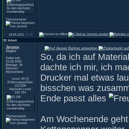
Themenstarter
18.05.2021
22:39
3D Arbeit
Jerome
Mitglied
So, da ich auf Materia
Dabei seit:
03.09.2009
dachte ich mir, ich m
Beiträge: 36
Wohnort:
Münsterland
Drucker mal etwas lauf
Level: 29
[?]
Erfahrungspunkte:
bisschen was zusammen 
222.608
Nächster Level:
242.754
Ende passt alles
Am Wochenende geht es
Themenstarter