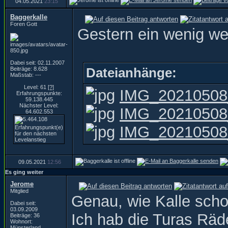
04.05.2021
23:15
Baggerkalle
Foren Gott
Gestern ein wenig we
Dabei seit: 02.11.2007
Dateianhänge:
Beiträge: 8.628
Maßstab: ---
Level: 61
[?]
IMG_20210508
Erfahrungspunkte:
59.138.445
Nächster Level:
IMG_20210508
64.602.553
IMG_20210508
09.05.2021
12:56
Es ging weiter
Jerome
Mitglied
Genau, wie Kalle schon
Dabei seit:
03.09.2009
Ich hab die Turas Räde
Beiträge: 36
Wohnort:
Münsterland