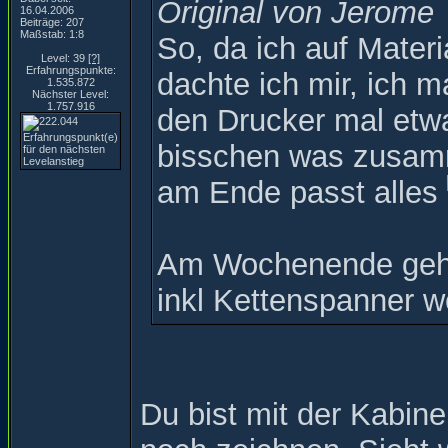
Original von Jerome
16.04.2006
Beiträge: 207
Maßstab: 1:8
So, da ich auf Materi
Level: 39
[?]
Erfahrungspunkte:
dachte ich mir, ich 
1.535.872
Nächster Level:
1.757.916
den Drucker mal etwa
bisschen was zusammen
am Ende passt alles
Am Wochenende geht 
inkl Kettenspanner w
Du bist mit der Kabine