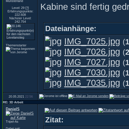
Münsterland
Kabine sind fertig ged
Level: 29
[?]
Erfahrungspunkte:
222.608
Nächster Level:
242.754
Dateianhänge:
IMG_7025.jpg
(
Themenstarter
IMG_7026.jpg
(
IMG_7027.jpg
(
IMG_7030.jpg
(
IMG_7035.jpg
(
20.05.2021
22:56
RE: 3D Arbeit
DanielS
Zitat:
Tripel-As
Dabei seit: