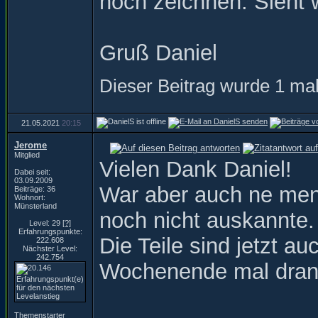
noch zeichnen. Sieht w
Gruß Daniel
Dieser Beitrag wurde 1 mal
21.05.2021
20:15
Jerome
Mitglied
Vielen Dank Daniel!
Dabei seit:
03.09.2009
War aber auch ne men
Beiträge: 36
Wohnort:
Münsterland
noch nicht auskannte.
Level: 29
[?]
Erfahrungspunkte:
Die Teile sind jetzt a
222.608
Nächster Level:
242.754
Wochenende mal dran
Themenstarter