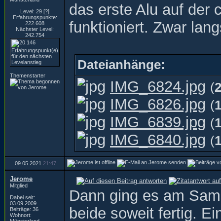
das erste Alu auf der 
Level: 29
[?]
Erfahrungspunkte:
funktioniert. Zwar lan
222.608
Nächster Level:
242.754
Dateianhänge:
Themenstarter
IMG_6824.jpg
(
IMG_6826.jpg
(
IMG_6839.jpg
(
IMG_6840.jpg
(
09.05.2021
21:47
Jerome
Mitglied
Dann ging es am Samst
Dabei seit:
03.09.2009
beide soweit fertig. 
Beiträge: 36
Wohnort: