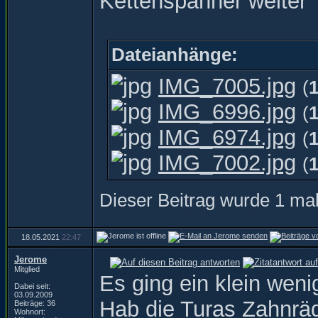
Kettenspanner weiter
Dateianhänge:
IMG_7005.jpg
(
IMG_6996.jpg
(
IMG_6974.jpg
(
IMG_7002.jpg
(
Dieser Beitrag wurde 1 mal
18.05.2021
22:47
Jerome
Mitglied
Es ging ein klein weni
Dabei seit:
03.09.2009
Hab die Turas Zahnräd
Beiträge: 36
Wohnort: