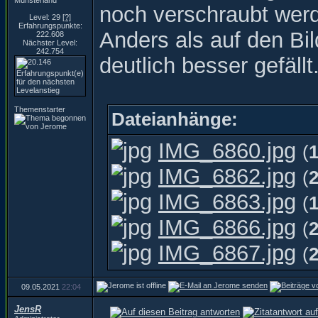
Münsterland
noch verschraubt werd
Level: 29
[?]
Erfahrungspunkte:
Anders als auf den Bil
222.608
Nächster Level:
242.754
deutlich besser gefällt
Themenstarter
Dateianhänge:
IMG_6860.jpg
(
IMG_6862.jpg
(
IMG_6863.jpg
(
IMG_6866.jpg
(
IMG_6867.jpg
(
09.05.2021
22:04
JensR