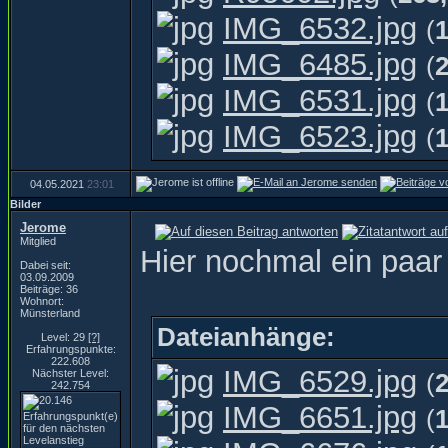
IMG_6532.jpg
(
IMG_6485.jpg
(
IMG_6531.jpg
(
IMG_6523.jpg
(
04.05.2021
23:01
Bilder
Jerome
Mitglied
Hier nochmal ein paar
Dabei seit:
03.09.2009
Beiträge: 36
Wohnort:
Münsterland
Dateianhänge:
Level: 29
[?]
Erfahrungspunkte:
222.608
IMG_6529.jpg
Nächster Level:
(
242.754
IMG_6651.jpg
(