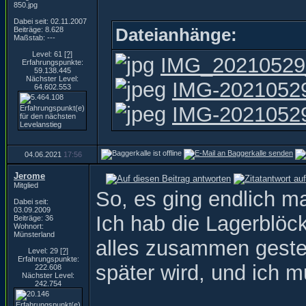
Dabei seit: 02.11.2007
Dateianhänge:
Beiträge: 8.628
Maßstab: ---
Level: 61
[?]
IMG_20210529
Erfahrungspunkte:
59.138.445
Nächster Level:
IMG-2021052
64.602.553
IMG-2021052
04.06.2021
17:56
Jerome
Mitglied
So, es ging endlich ma
Dabei seit:
03.09.2009
Ich hab die Lagerblöck
Beiträge: 36
Wohnort:
Münsterland
alles zusammen gestel
Level: 29
[?]
Erfahrungspunkte:
später wird, und ich m
222.608
Nächster Level:
242.754