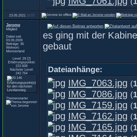
IMG_7061.jpg
(
23.05.2021
10:07
Jerome
Mitglied
es ging mit der Kabin
Dabei seit:
03.09.2009
gebaut
Beiträge: 36
Wohnort:
Münsterland
Level: 29
[?]
Erfahrungspunkte:
222.608
Dateianhänge:
Nächster Level:
242.754
IMG_7063.jpg
(
IMG_7086.jpg
(
Themenstarter
IMG_7159.jpg
(
IMG_7162.jpg
(
IMG_7165.jpg
(