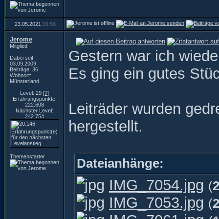
23.05.2021
09:58
Jerome
Mitglied
Gestern war ich wiede
Dabei seit:
03.09.2009
Es ging ein gutes Stüc
Beiträge: 36
Wohnort:
Münsterland
Level: 29
[?]
Erfahrungspunkte:
Leiträder wurden gedr
222.608
Nächster Level:
242.754
hergestellt.
Themenstarter
Dateianhänge:
IMG_7054.jpg
(
IMG_7053.jpg
(