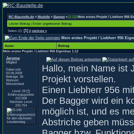
RC-Baustelle.de
»
Modelle
»
Bagger
»
[1:12]
Mein erstes Projekt / Liebherr 956 E
Letzter Beitrag
|
Erster ungelesener Beitrag
[1]
Seiten (2):
2
nächste »
Mein erstes Projekt / Liebherr 956 Eig
Autor
Beitrag
Mein erstes Projekt / Liebherr 956 Eigenbau 1:12
Jerome
Mitglied
Hallo, mein Name ist 
Dabei seit:
03.09.2009
Projekt vorstellen.
Beiträge: 36
Wohnort:
Münsterland
Einen Liebherr 956 mit
Level: 29
[?]
Erfahrungspunkte:
Der Bagger wird ein k
222.608
Nächster Level:
242.754
möglich ist, und es m
Abstriche geben müsse
Bagger bzw. Funktions