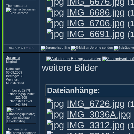
IMG_6676.jpg
(
Themenstarter
IMG_6686.jpg
(
IMG_6706.jpg
(
IMG_6691.jpg
(
04.05.2021
23:05
Jerome
Mitglied
weitere Bilder
Dabei seit:
03.09.2009
Beiträge: 36
Wohnort:
Münsterland
Dateianhänge:
Level: 29
[?]
Erfahrungspunkte:
222.608
IMG_6726.jpg
Nächster Level:
(
242.754
IMG_3036A.jpg
IMG_3312.jpg
(
Themenstarter