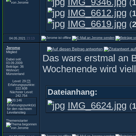
IMG_9346.jpg
(
IMG_6612.jpg
(
IMG_6619.jpg
(
04.05.2021
23:13
Jerome
Mitglied
Das wars erstmal an B
Dabei seit:
03.09.2009
Wochenende wird vielle
Beiträge: 36
Wohnort:
Münsterland
Level: 29
[?]
Erfahrungspunkte:
222.608
Dateianhang:
Nächster Level:
242.754
IMG_6624.jpg
(
Themenstarter