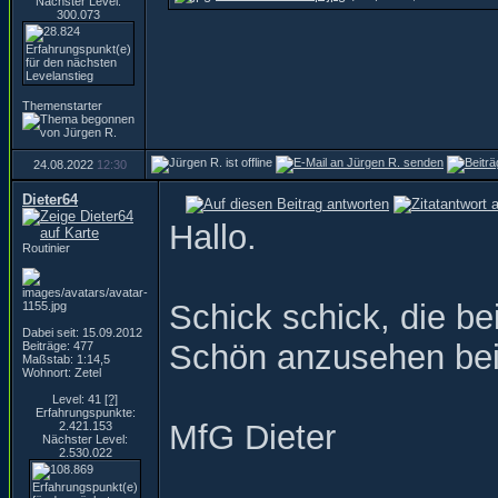
Nächster Level:
300.073
Themenstarter
24.08.2022
12:30
Dieter64
Hallo.
Routinier
Schick schick, die bei
Dabei seit: 15.09.2012
Schön anzusehen bei
Beiträge: 477
Maßstab: 1:14,5
Wohnort: Zetel
Level: 41
[?]
Erfahrungspunkte:
MfG Dieter
2.421.153
Nächster Level:
2.530.022