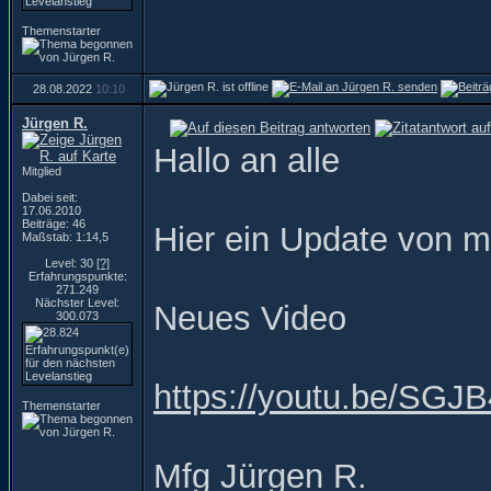
Themenstarter
28.08.2022
10:10
Jürgen R.
Hallo an alle
Mitglied
Dabei seit:
17.06.2010
Beiträge: 46
Hier ein Update von 
Maßstab: 1:14,5
Level: 30
[?]
Erfahrungspunkte:
271.249
Nächster Level:
Neues Video
300.073
https://youtu.be/S
Themenstarter
Mfg Jürgen R.