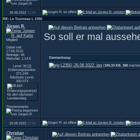
26.08.2022
12:05
RE: Le Tourneau L 2350
Jürgen R.
So soll er mal ausseh
Mitglied
Dabei seit:
17.06.2010
Beiträge: 46
Dateianhang:
Maßstab: 1:14,5
L2350 -26.08.2022 .jpg
(
349,33 KB
,
380
mal her
Level: 30
[?]
Erfahrungspunkte:
271.249
Nächster Level:
300.073
Themenstarter
26.08.2022
12:40
Christian