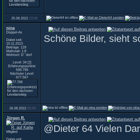
25.08.2022
23:58
nina
Doppel-As
Schöne Bilder, sieht s
Dabei seit:
15.11.2013
Beiträge: 129
Maßstab: 1:8
Wohnort: D´´dorf
Level: 34
[?]
Erfahrungspunkte:
599.799
Nächster Level:
677.567
26.08.2022
06:59
Jürgen R.
@Dieter 64 Vielen Da
Mitglied
Dabei seit: