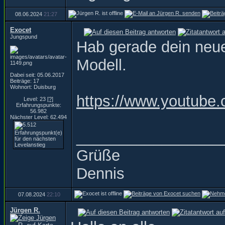
08.06.2024
21:27
Exocet
Jungspund
Hab gerade dein neue
Modell.
Dabei seit: 05.06.2017
Beiträge: 17
Wohnort: Duisburg
https://www.youtub
Level: 23
[?]
Erfahrungspunkte:
56.982
Nächster Level: 62.494
_________________
Grüße
Dennis
07.08.2024
22:10
Jürgen R.