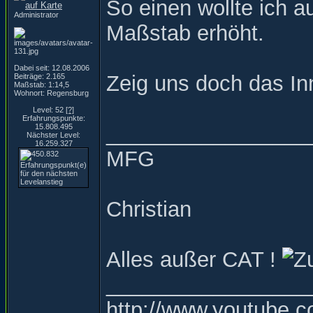
So einen wollte ich 
Administrator
Maßstab erhöht.
Dabei seit: 12.08.2006
Zeig uns doch das In
Beiträge: 2.165
Maßstab: 1:14,5
Wohnort: Regensburg
Level: 52
[?]
Erfahrungspunkte:
_________________
15.808.495
Nächster Level:
16.259.327
MFG
Christian
Alles außer CAT !
_________________
http://www.youtube.c