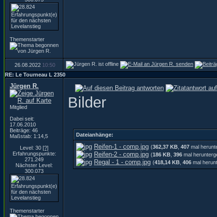
Themenstarter
26.08.2022
10:50
RE: Le Tourneau L 2350
Jürgen R.
Bilder
Mitglied
Dabei seit:
17.06.2010
Beiträge: 46
Dateianhänge:
Maßstab: 1:14,5
Reifen-1 - comp.jpg
(
362,37 KB
,
407
mal herunt
Level: 30
[?]
Erfahrungspunkte:
Reifen-2 - comp.jpg
(
186 KB
,
396
mal herunterg
271.249
Regal - 1 - comp.jpg
(
418,14 KB
,
406
mal herunt
Nächster Level:
300.073
Themenstarter