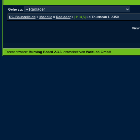
Gehe zu:
RC-Baustelle.de
»
Modelle
»
Radlader
»
[1:14,5]
Le Tourneau L 2350
View
Forensoftware:
Burning Board 2.3.6
, entwickelt von
WoltLab GmbH