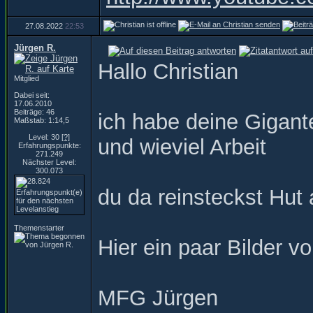
27.08.2022
22:53
Jürgen R.
Hallo Christian
Mitglied
Dabei seit:
17.06.2010
Beiträge: 46
ich habe deine Gigant
Maßstab: 1:14,5
Level: 30
[?]
und wieviel Arbeit
Erfahrungspunkte:
271.249
Nächster Level:
300.073
du da reinsteckst Hut 
Themenstarter
Hier ein paar Bilder 
MFG Jürgen