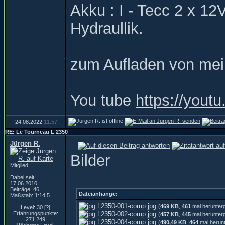
Akku : I - Tecc 2 x 1
Hydraullik.
zum Aufladen von mei
You tube
https://you
24.08.2022
11:57
RE: Le Tourneau L 2350
Jürgen R.
Bilder
Mitglied
Dabei seit:
17.06.2010
Beiträge: 46
Dateianhänge:
Maßstab: 1:14,5
L2350-001-comp.jpg
(
469 KB
,
461
mal herunter
Level: 30
[?]
Erfahrungspunkte:
L2350-002-comp.jpg
(
457 KB
,
445
mal herunter
271.249
L2350-004-comp.jpg
(
490,49 KB
,
464
mal herunt