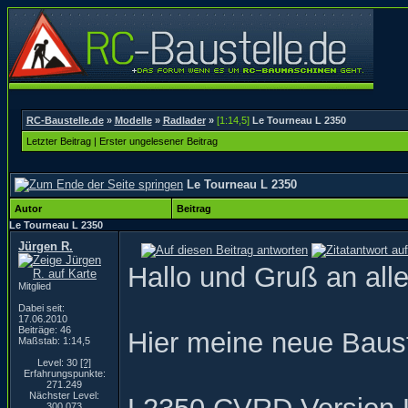
RC-Baustelle.de
»
Modelle
»
Radlader
»
[1:14,5]
Le Tourneau L 2350
Letzter Beitrag
|
Erster ungelesener Beitrag
Le Tourneau L 2350
Autor
Beitrag
Le Tourneau L 2350
Jürgen R.
Hallo und Gruß an alle
Mitglied
Dabei seit:
17.06.2010
Beiträge: 46
Hier meine neue Baust
Maßstab: 1:14,5
Level: 30
[?]
Erfahrungspunkte:
271.249
Nächster Level:
300.073