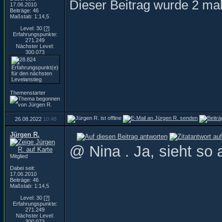
Dieser Beitrag wurde 2 mal
17.06.2010
Beiträge: 46
Maßstab: 1:14,5
Level: 30
[?]
Erfahrungspunkte:
271.249
Nächster Level:
300.073
Themenstarter
26.08.2022
10:48
Jürgen R.
@ Nina . Ja, sieht so a
Mitglied
Dabei seit:
17.06.2010
Beiträge: 46
Maßstab: 1:14,5
Level: 30
[?]
Erfahrungspunkte:
271.249
Nächster Level:
300.073