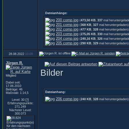
Dateianhänge:
200 comp.jpg
(
473,50 KB
,
337
mal heruntergelad
201 comp.jpg
(
368 KB
,
327
mal heruntergeladen)
202 comp.jpg
(
477 KB
,
328
mal heruntergeladen)
203 comp.jpg
(
275,05 KB
,
330
mal heruntergelad
204 comp.jpg
(
240,16 KB
,
326
mal heruntergelad
205 comp.jpg
(
290 KB
,
329
mal heruntergeladen)
28.08.2022
10:09
Jürgen R.
Bilder
Mitglied
Dabei seit:
17.06.2010
Beiträge: 46
Dateianhang:
Maßstab: 1:14,5
206 comp.jpg
(
240 KB
,
328
mal heruntergeladen)
Level: 30
[?]
Erfahrungspunkte:
271.249
Nächster Level:
300.073