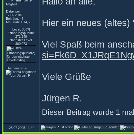
Hallo an alle,
Mitglied
Dabei seit:
17.06.2010
Beiträge: 46
Hier ein neues (altes
Maßstab: 1:14,5
Level: 30
[?]
Erfahrungspunkte:
271.249
Nächster Level:
Viel Spaß beim ansc
300.073
si=Fk6D_X1JRqE1N
Themenstarter
Viele Grüße
Jürgen R.
Dieser Beitrag wurde 1 mal
25.07.2025
16:37