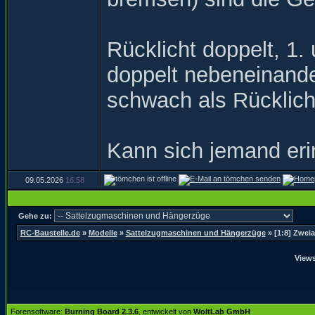
Rücklicht doppelt, 1
doppelt nebeneinande
schwach als Rücklich
Kann sich jemand er
09.05.2026
16:58
Gehe zu:
RC-Baustelle.de
»
Modelle
»
Sattelzugmaschinen und Hängerzüge
»
[1:8] Zwei
Views
Forensoftware:
Burning Board 2.3.6
, entwickelt von
WoltLab GmbH