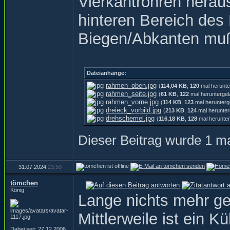
Vierkantrohren herau
hinteren Bereich de
Biegen/Abkanten mußte
Dateianhänge:
rahmen_oben.jpg
(
114,04 KB
,
120
mal herunte
rahmen_seite.jpg
(
61 KB
,
122
mal heruntergel
rahmen_vorne.jpg
(
114 KB
,
123
mal herunterg
dreieck_vorbild.jpg
(
213 KB
,
124
mal herunter
drehschemel.jpg
(
116,18 KB
,
128
mal herunter
Dieser Beitrag wurde 1 ma
31.07.2024
23:50
tömchen
König
Lange nichts mehr ge
Mittlerweile ist ein K
Dabei seit: 27.12.2006