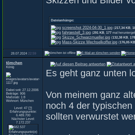
Skizzen und Bilder vo
Dateianhänge:
screenshot 2024-04-30_1.jpg
(
217,34 KB
,
1
fahrgestell_3.jpg
(
291 KB
,
177
mal herunterge
Skizze_Schwarzmueller.jpg
(
132,38 KB
,
17
Mass-Skizze Wechselkoffer.jpg
(
176,05 K
28.07.2024
22:59
tömchen
König
Es geht ganz unten l
Dabei seit: 27.12.2006
Von meinem ganz alte
Beiträge: 906
Maßstab: 1:8
Wohnort: München
noch 4 der typischen
Level: 47
[?]
Erfahrungspunkte:
sollten verwurstet we
6.489.700
Nächster Level:
7.172.237