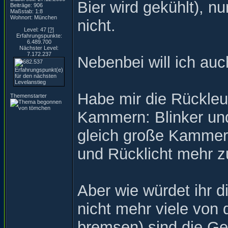
Bier wird gekühlt), n
Beiträge: 906
Maßstab: 1:8
Wohnort: München
nicht.
Level: 47
[?]
Erfahrungspunkte:
6.489.700
Nächster Level:
7.172.237
Nebenbei will ich auc
Habe mir die Rückleu
Themenstarter
Kammern: Blinker un
gleich große Kammern
und Rücklicht mehr zur
Aber wie würdet ihr 
nicht mehr viele von 
bremsen) sind die Ge