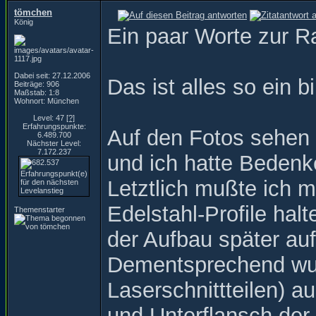
tömchen
König
Ein paar Worte zur 
Dabei seit: 27.12.2006
Das ist alles so ein
Beiträge: 906
Maßstab: 1:8
Wohnort: München
Level: 47
[?]
Erfahrungspunkte:
Auf den Fotos sehen 
6.489.700
Nächster Level:
7.172.237
und ich hatte Bedenke
Letztlich mußte ich m
Edelstahl-Profile hal
Themenstarter
der Aufbau später au
Dementsprechend wur
Laserschnittteilen) 
und Unterflansch der