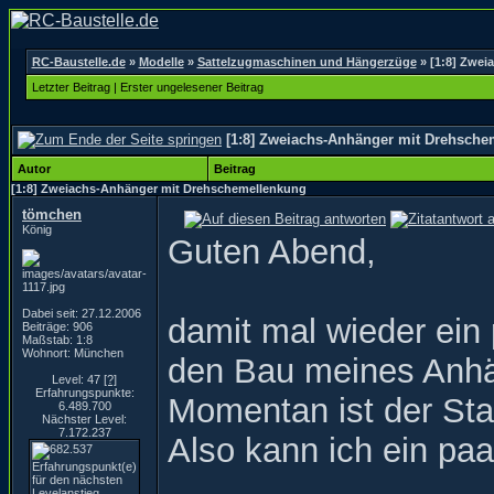
RC-Baustelle.de
»
Modelle
»
Sattelzugmaschinen und Hängerzüge
»
[1:8] Zwei
Letzter Beitrag
|
Erster ungelesener Beitrag
[1:8] Zweiachs-Anhänger mit Drehsch
Autor
Beitrag
[1:8] Zweiachs-Anhänger mit Drehschemellenkung
tömchen
König
Guten Abend,
Dabei seit: 27.12.2006
damit mal wieder ein 
Beiträge: 906
Maßstab: 1:8
Wohnort: München
den Bau meines Anhä
Level: 47
[?]
Erfahrungspunkte:
Momentan ist der Stan
6.489.700
Nächster Level:
7.172.237
Also kann ich ein paa