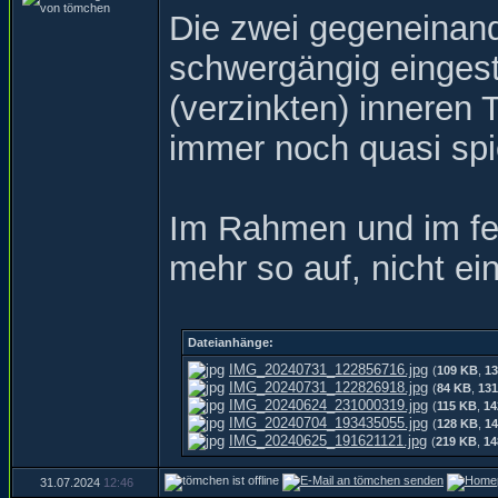
Die zwei gegeneinande
schwergängig eingest
(verzinkten) inneren 
immer noch quasi spie
Im Rahmen und im fert
mehr so auf, nicht ei
Dateianhänge:
IMG_20240731_122856716.jpg
(
109 KB
,
13
IMG_20240731_122826918.jpg
(
84 KB
,
131
IMG_20240624_231000319.jpg
(
115 KB
,
14
IMG_20240704_193435055.jpg
(
128 KB
,
14
IMG_20240625_191621121.jpg
(
219 KB
,
14
31.07.2024
12:46