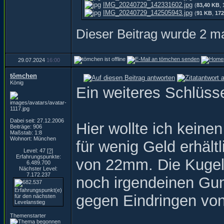
IMG_20240729_142331602.jpg
(
83,40 KB
,
IMG_20240729_142505943.jpg
(
91 KB
,
172
Dieser Beitrag wurde 2 ma
29.07.2024
16:00
tömchen
König
Ein weiteres Schlüsse
Dabei seit: 27.12.2006
Hier wollte ich keine
Beiträge: 906
Maßstab: 1:8
Wohnort: München
für wenig Geld erhält
Level: 47
[?]
Erfahrungspunkte:
von 22mm. Die Kugeln 
6.489.700
Nächster Level:
7.172.237
noch irgendeinen Gum
gegen Eindringen vo
Themenstarter