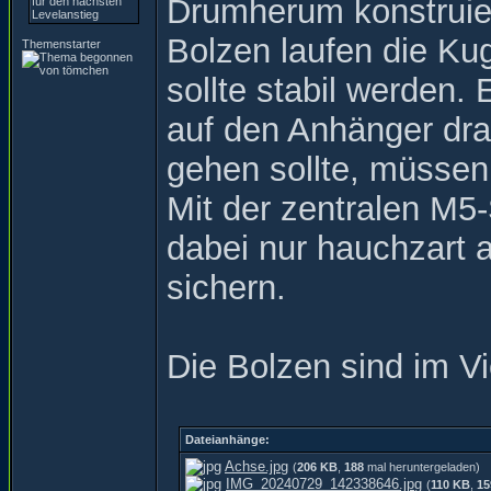
Drumherum konstruier
Bolzen laufen die K
Themenstarter
sollte stabil werden.
auf den Anhänger dra
gehen sollte, müssen
Mit der zentralen M5-
dabei nur hauchzart 
sichern.
Die Bolzen sind im Vi
Dateianhänge:
Achse.jpg
(
206 KB
,
188
mal heruntergeladen)
IMG_20240729_142338646.jpg
(
110 KB
,
15