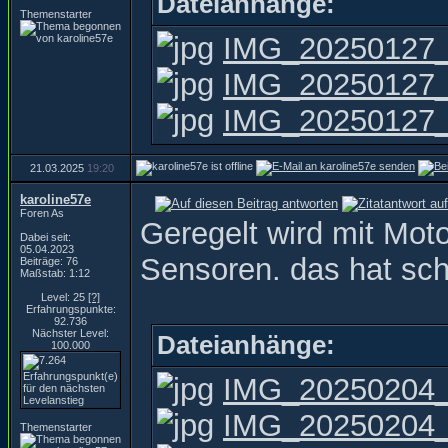
Dateianhänge:
Themenstarter
IMG_20250127_
IMG_20250127_
IMG_20250127_1
21.03.2025
19:20
karoline57e
Foren As
Geregelt wird mit Moto
Dabei seit:
05.04.2023
Sensoren. das hat sch
Beiträge: 76
Maßstab: 1:12
Level: 25
[?]
Erfahrungspunkte:
92.736
Nächster Level:
Dateianhänge:
100.000
IMG_20250204_1
IMG_20250204_
Themenstarter