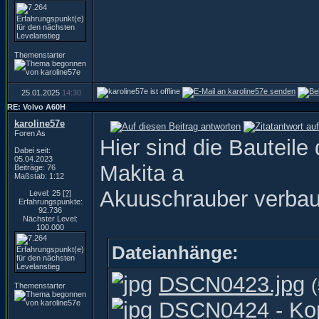
Themenstarter
25.01.2025
14:30
RE: Volvo A60H
karoline57e
Foren As
Hier sind die Bauteil
Dabei seit:
05.04.2023
Makita a
Beiträge: 76
Maßstab: 1:12
Akuuschrauber verbau
Level: 25
[?]
Erfahrungspunkte:
92.736
Nächster Level:
100.000
Dateianhänge:
DSCN0423.jpg
(
Themenstarter
DSCN0424 - Kop