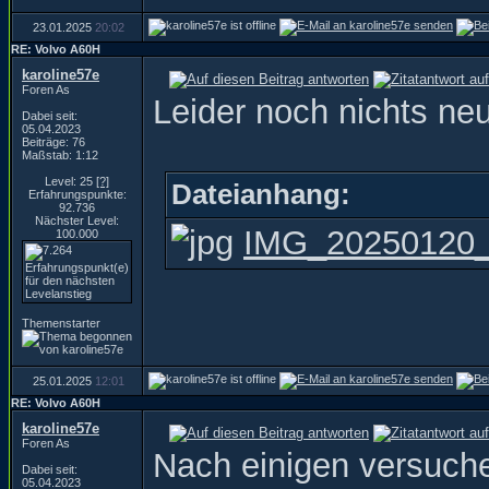
23.01.2025
20:02
RE: Volvo A60H
karoline57e
Foren As
Leider noch nichts ne
Dabei seit:
05.04.2023
Beiträge: 76
Maßstab: 1:12
Level: 25
[?]
Dateianhang:
Erfahrungspunkte:
92.736
Nächster Level:
IMG_20250120_
100.000
Themenstarter
25.01.2025
12:01
RE: Volvo A60H
karoline57e
Foren As
Nach einigen versuche
Dabei seit:
05.04.2023