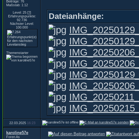
Beiträge: 76
Maßstab: 1:12
Level: 25
[?]
Dateianhänge:
Erfahrungspunkte:
92.736
Nächster Level:
IMG_20250129_1
100.000
IMG_20250129_
IMG_20250206_1
Themenstarter
IMG_20250206_
IMG_20250129_1
IMG_20250206_1
IMG_20250211_0
IMG_20250215_
22.03.2025
16:23
karoline57e
Foren As