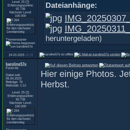
Level: 25
[?]
Dateianhänge:
Erfahrungspunkte:
92.736
Nächster Level:
IMG_20250307_0
100.000
IMG_20250311_1
heruntergeladen)
Themenstarter
24.03.2025
18:33
karoline57e
Foren As
Hier einige Photos. J
Dabei seit:
05.04.2023
Herbst.
Beiträge: 76
Maßstab: 1:12
Level: 25
[?]
Erfahrungspunkte:
92.736
Nächster Level:
100.000