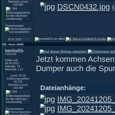
Nächster Level:
DSCN0432.jpg
100.000
(
Themenstarter
25.01.2025
17:07
RE: Volvo A60H
karoline57e
Foren As
Jetzt kommen Achsen
Dabei seit:
05.04.2023
Dumper auch die Spur
Beiträge: 76
Maßstab: 1:12
Level: 25
[?]
Erfahrungspunkte:
92.736
Nächster Level:
Dateianhänge:
100.000
IMG_20241205_
IMG_20241205_
Themenstarter