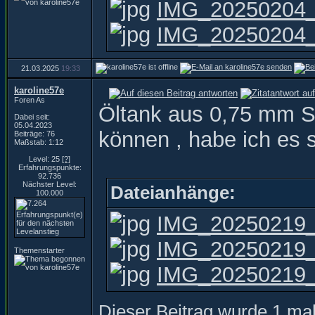
IMG_20250204_1
IMG_20250204_1
21.03.2025
19:33
karoline57e
Foren As
Öltank aus 0,75 mm S
Dabei seit:
05.04.2023
können , habe ich es so
Beiträge: 76
Maßstab: 1:12
Level: 25
[?]
Erfahrungspunkte:
92.736
Nächster Level:
Dateianhänge:
100.000
IMG_20250219_1
IMG_20250219_
Themenstarter
IMG_20250219_
Dieser Beitrag wurde 1 mal