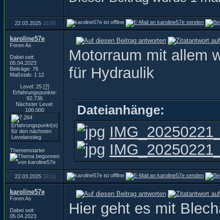
22.03.2025
16:06
karoline57e
Foren As
Motorraum mit allem w
Dabei seit:
05.04.2023
für Hydraulik
Beiträge: 76
Maßstab: 1:12
Level: 25
[?]
Erfahrungspunkte:
92.736
Nächster Level:
Dateianhänge:
100.000
IMG_20250221_1
IMG_20250221_1
Themenstarter
22.03.2025
16:11
karoline57e
Foren As
Hier geht es mit Blech
Dabei seit:
05.04.2023