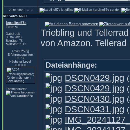
25.01.2025
14:36
RE: Volvo A60H
karoline57e
Foren As
Triebling und Tellerra
Dabei seit:
05.04.2023
von Amazon. Tellera
Beiträge: 76
Maßstab: 1:12
Level: 25
[?]
Erfahrungspunkte:
92.736
Nächster Level:
Dateianhänge:
100.000
DSCN0429.jpg
(
DSCN0429.jpg
(
Themenstarter
DSCN0430.jpg
(
DSCN0431.jpg
(
IMG_20241127_