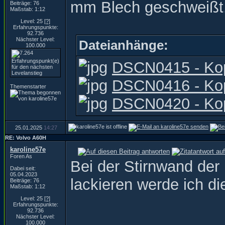
mm Blech geschweißt.
Beiträge: 76
Maßstab: 1:12
Level: 25
[?]
Erfahrungspunkte:
92.736
Nächster Level:
Dateianhänge:
100.000
DSCN0415 - Kopi
DSCN0416 - Kopi
Themenstarter
DSCN0420 - Kopi
25.01.2025
14:27
RE: Volvo A60H
karoline57e
Foren As
Bei der Stirnwand der
Dabei seit:
05.04.2023
lackieren werde ich d
Beiträge: 76
Maßstab: 1:12
Level: 25
[?]
Erfahrungspunkte:
92.736
Nächster Level:
100.000