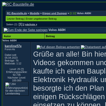
RC-Baustelle.de
»
Modelle
»
Kipper und Dumper
»
[1:12]
Volvo A60H
Letzter Beitrag
|
Erster ungelesener Beitrag
[1]
Seiten (2):
2
nächste »
Volvo A60H
Autor
Beitrag
Volvo A60H
karoline57e
Foren As
Grüße an alle! Bin hie
Dabei seit:
05.04.2023
Videos gekommen und w
Beiträge: 76
Maßstab: 1:12
kaufte ich einen Baupl
Level: 25
[?]
Erfahrungspunkte:
92.736
Elektronik Hydraulik u
Nächster Level:
100.000
besorgte ich den Plan
einigen Rückschlägen
einsetzen zu können,