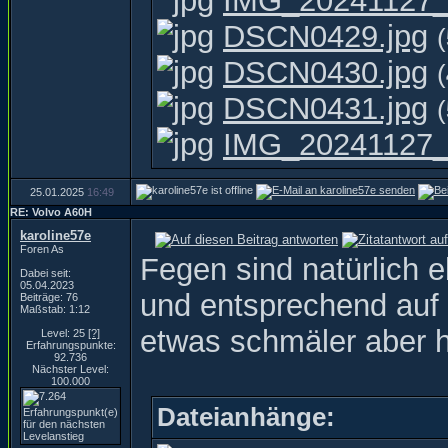
IMG_20241127_
DSCN0429.jpg
(
DSCN0430.jpg
(
DSCN0431.jpg
(
IMG_20241127_
25.01.2025
16:49
RE: Volvo A60H
karoline57e
Foren As
Fegen sind natürlich
Dabei seit:
05.04.2023
und entsprechend auf 
Beiträge: 76
Maßstab: 1:12
etwas schmäler aber 
Level: 25
[?]
Erfahrungspunkte:
92.736
Nächster Level:
100.000
Dateianhänge: