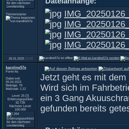
Dateianhänge:
IMG_20250126_
Themenstarter
IMG_20250126_
IMG_20250126_
IMG_20250126_
26.01.2025
13:42
karoline57e
Foren As
Jetzt geht es mit dem 
Dabei seit:
05.04.2023
Wird sich im Fahrbetri
Beiträge: 76
Maßstab: 1:12
ein 3 Gang Akuuschrau
Level: 25
[?]
Erfahrungspunkte:
92.736
gefunden bereits getes
Nächster Level:
100.000