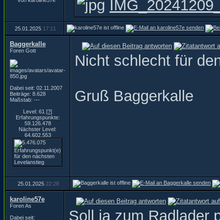
IMG_20241209_
25.01.2025
17:11
Baggerkalle
Foren Gott
Nicht schlecht für den
Dabei seit: 02.11.2007
Gruß Baggerkalle
Beiträge: 8.628
Maßstab: ---
Level: 61
[?]
Erfahrungspunkte:
59.126.478
Nächster Level:
64.602.553
25.01.2025
22:28
karoline57e
Foren As
Soll ja zum Radlader p
Dabei seit: