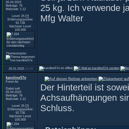
05.04.2023
25 kg. Ich verwende 
Beiträge: 76
Maßstab: 1:12
Mfg Walter
Level: 25
[?]
Erfahrungspunkte:
92.736
Nächster Level:
100.000
Themenstarter
26.01.2025
13:34
karoline57e
Foren As
Der Hinterteil ist sowe
Dabei seit:
05.04.2023
Achsaufhängungen sin
Beiträge: 76
Maßstab: 1:12
Schluss.
Level: 25
[?]
Erfahrungspunkte:
92.736
Nächster Level:
100.000