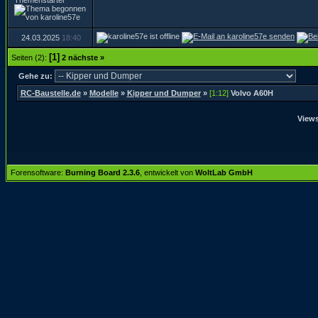
Themenstarter
24.03.2025
18:40
[1]
Seiten (2):
2
nächste »
Gehe zu:
RC-Baustelle.de
»
Modelle
»
Kipper und Dumper
»
[1:12]
Volvo A60H
Views
Forensoftware:
Burning Board 2.3.6
, entwickelt von
WoltLab GmbH