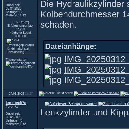
Die Hydraulikzylinder 
Dabei seit:
05.04.2023
Kolbendurchmesser 14
Beiträge: 76
Maßstab: 1:12
schaden.
Level: 25
[?]
Erfahrungspunkte:
92.736
Nächster Level:
100.000
Dateianhänge:
IMG_20250312_
Themenstarter
IMG_20250312_1
IMG_20250312_1
24.03.2025
18:27
karoline57e
Foren As
Lenkzylinder und Kipp
Dabei seit:
05.04.2023
Beiträge: 76
Maßstab: 1:12