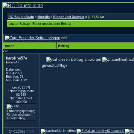
RC-Baustelle.de
»
Modelle
»
Kipper und Dumper
»
[1:14,5]
cat
Letzter Beitrag
|
Erster ungelesener Beitrag
cat
Autor
Beitrag
cat
karoline57e
Foren As
grrweztudffhgv
Dabei seit:
05.04.2023
Beiträge: 76
Maßstab: 1:12
Level: 25
[?]
Erfahrungspunkte:
92.939
Nächster Level:
100.000
24.01.2025
13:05