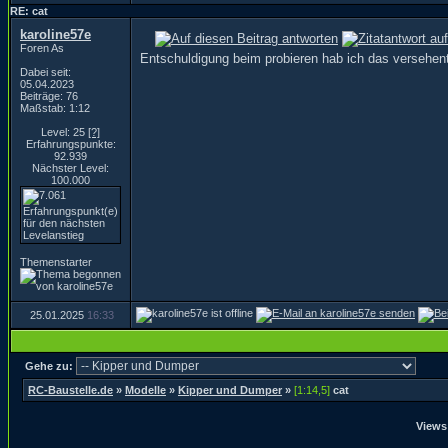
RE: cat
karoline57e
Foren As
Entschuldigung beim probieren hab ich das versehent
Dabei seit:
05.04.2023
Beiträge: 76
Maßstab: 1:12
Level: 25
[?]
Erfahrungspunkte:
92.939
Nächster Level:
100.000
Themenstarter
25.01.2025
16:33
Gehe zu:
RC-Baustelle.de
»
Modelle
»
Kipper und Dumper
»
[1:14,5]
cat
Views