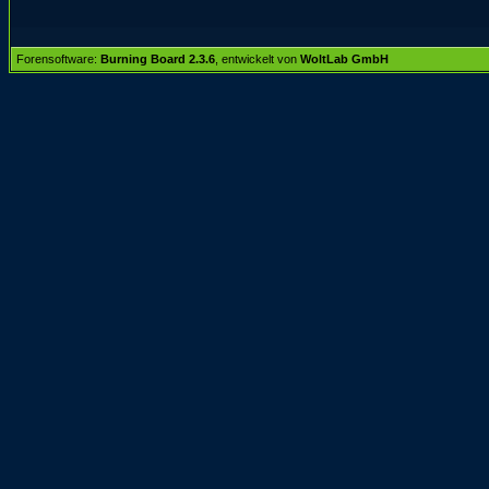
Forensoftware:
Burning Board 2.3.6
, entwickelt von
WoltLab GmbH