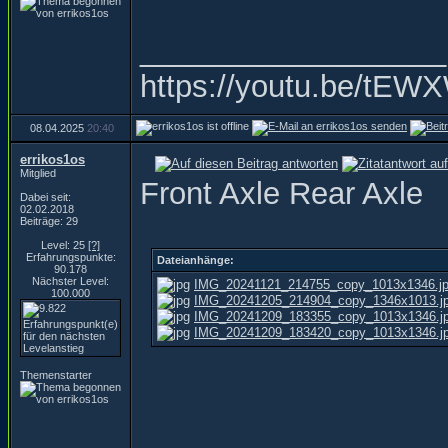
__________________
https://youtu.be/t
08.04.2025
20:40
errikos1os
Mitglied
Front Axle Rear Axle
Dabei seit:
02.02.2018
Beiträge: 29
Level: 25
[?]
Erfahrungspunkte:
Dateianhänge:
90.178
Nächster Level:
IMG_20241121_214755_copy_1013x1346.j
100.000
IMG_20241205_214904_copy_1346x1013.j
IMG_20241209_183355_copy_1013x1346.j
IMG_20241209_183420_copy_1013x1346.j
Themenstarter
__________________