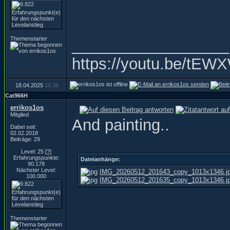
Themenstarter
__________________
https://youtu.be/t
18.04.2025
10:36
Cat966H
errikos1os
Mitglied
And painting..
Dabei seit:
02.02.2018
Beiträge: 29
Level: 25
[?]
Erfahrungspunkte:
Dateianhänge:
90.178
Nächster Level:
IMG_20260512_201643_copy_1013x1346.j
100.000
IMG_20260512_201635_copy_1013x1346.j
Themenstarter