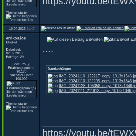
https://youtu.be/t
Themenstarter
10.04.2025
11:47
errikos1os
Mitglied
....
Dabei seit:
02.02.2018
Beiträge: 29
Level: 25
[?]
Erfahrungspunkte:
Dateianhänge:
90.178
Nächster Level:
IMG_20241110_122217_copy_1013x1346.j
100.000
IMG_20241110_122205_copy_1013x1346.j
IMG_20241128_195058_copy_1013x1346.j
IMG_20241111_211812_copy_1013x1346.jp
Themenstarter
__________________
https://youtu.be/t