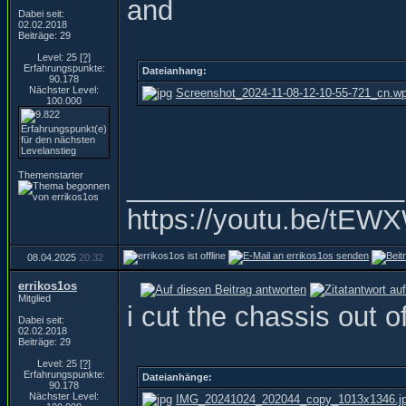
and
Dabei seit:
02.02.2018
Beiträge: 29
Level: 25
[?]
Erfahrungspunkte:
Dateianhang:
90.178
Nächster Level:
Screenshot_2024-11-08-12-10-55-721_cn.w
100.000
Themenstarter
__________________
https://youtu.be/t
08.04.2025
20:32
errikos1os
Mitglied
i cut the chassis out o
Dabei seit:
02.02.2018
Beiträge: 29
Level: 25
[?]
Erfahrungspunkte:
Dateianhänge:
90.178
Nächster Level:
IMG_20241024_202044_copy_1013x1346.j