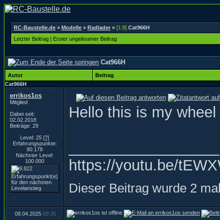
RC-Baustelle.de
»
Modelle
»
Radlader
»
[1:8]
Cat966H
Letzter Beitrag
|
Erster ungelesener Beitrag
Cat966H
Autor
Beitrag
Cat966H
errikos1os
Mitglied
Hello this is my wheel
Dabei seit:
02.02.2018
Beiträge: 29
Level: 25
[?]
__________________
Erfahrungspunkte:
90.178
Nächster Level:
https://youtu.be/t
100.000
Dieser Beitrag wurde 2 mal
08.04.2025
09:35