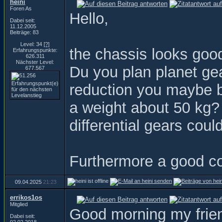
heini
Foren As
Hello,
Dabei seit:
11.12.2005
Beiträge: 83
Level: 34
[?]
the chassis looks good
Erfahrungspunkte:
626.311
Nächster Level:
Du you plan planet gear
677.567
reduction you maybe 
a weight about 50 kg?
differential gears coul
Furthermore a good co
09.04.2025
21:23
errikos1os
Mitglied
Good morning my friend
Dabei seit: