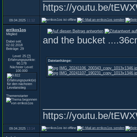
https://youtu.be/t
09.04.2025
11:12
errikos1os
Mitglied
and the bucket ....36cm
Dabei seit:
02.02.2018
Beiträge: 29
Level: 25
[?]
Erfahrungspunkte:
Dateianhänge:
90.178
Nächster Level:
IMG_20241106_200343_copy_1013x1346.j
100.000
IMG_20241107_190231_copy_1013x1346.j
Themenstarter
__________________
https://youtu.be/t
09.04.2025
13:14