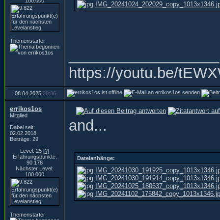
100.000
IMG_20241024_202029_copy_1013x1346.j
Themenstarter
__________________
https://youtu.be/t
08.04.2025
20:36
errikos1os
Mitglied
and...
Dabei seit:
02.02.2018
Beiträge: 29
Level: 25
[?]
Erfahrungspunkte:
Dateianhänge:
90.178
Nächster Level:
IMG_20241030_191925_copy_1013x1346.j
100.000
IMG_20241030_191914_copy_1013x1346.j
IMG_20241025_180637_copy_1013x1346.j
IMG_20241102_175842_copy_1013x1346.j
Themenstarter