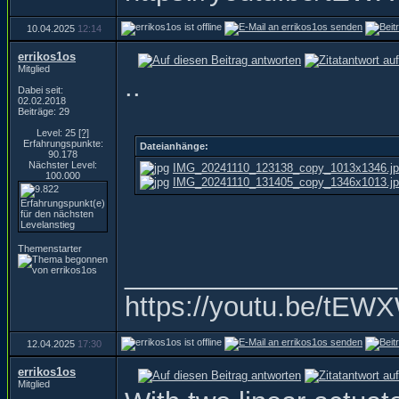
10.04.2025
12:14
errikos1os
Mitglied
..
Dabei seit:
02.02.2018
Beiträge: 29
Level: 25
[?]
Erfahrungspunkte:
Dateianhänge:
90.178
Nächster Level:
IMG_20241110_123138_copy_1013x1346.j
100.000
IMG_20241110_131405_copy_1346x1013.j
Themenstarter
__________________
https://youtu.be/t
12.04.2025
17:30
errikos1os
Mitglied