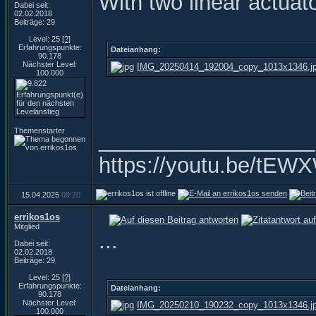
With two linear actuato
Dabei seit:
02.02.2018
Beiträge: 29
Level: 25
[?]
Erfahrungspunkte:
Dateianhang:
90.178
Nächster Level:
IMG_20250414_192004_copy_1013x1346.j
100.000
Themenstarter
__________________
https://youtu.be/t
15.04.2025
09:20
errikos1os
Mitglied
...
Dabei seit:
02.02.2018
Beiträge: 29
Level: 25
[?]
Erfahrungspunkte:
Dateianhang:
90.178
Nächster Level:
IMG_20250210_190232_copy_1013x1346.j
100.000