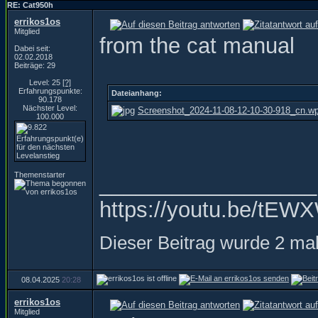
RE: Cat950h
errikos1os
Mitglied
from the cat manual
Dabei seit:
02.02.2018
Beiträge: 29
Level: 25
[?]
Erfahrungspunkte:
Dateianhang:
90.178
Nächster Level:
Screenshot_2024-11-08-12-10-30-918_cn.w
100.000
Themenstarter
__________________
https://youtu.be/t
Dieser Beitrag wurde 2 mal
08.04.2025
20:28
errikos1os
Mitglied