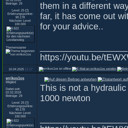
02.02.2018
them in a different way
Beiträge: 29
Level: 25
[?]
far, it has come out w
Erfahrungspunkte:
90.178
Nächster Level:
for your advice..
100.000
__________________
Themenstarter
https://youtu.be/t
10.04.2025
11:17
errikos1os
Mitglied
This is not a hydraulic 
Dabei seit:
02.02.2018
1000 newton
Beiträge: 29
Level: 25
[?]
Erfahrungspunkte:
90.178
Nächster Level:
__________________
100.000