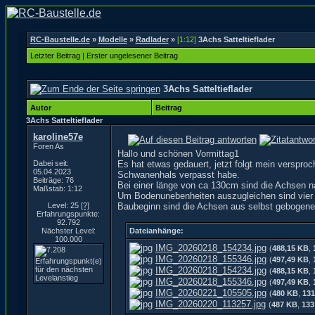
RC-Baustelle.de
»
Modelle
»
Radlader
»
[1:12]
3Achs Satteltieflader
Letzter Beitrag
|
Erster ungelesener Beitrag
3Achs Satteltieflader
Autor
Beitrag
3Achs Satteltieflader
karoline57e
Foren As
Hallo und schönen Vormittag1
Dabei seit:
Es hat etwas gedauert, jetzt folgt mein verspro
05.04.2023
Schwanenhals verpasst habe.
Beiträge: 76
Bei einer länge von ca 130cm sind die Achsen na
Maßstab: 1:12
Um Bodenunebenheiten auszugleichen sind vier B
Level: 25
[?]
Baubeginn sind die Achsen aus selbst gebogen
Erfahrungspunkte:
92.792
Nächster Level:
Dateianhänge:
100.000
IMG_20260218_154234.jpg
(
488,15 KB
,
IMG_20260218_155346.jpg
(
497,49 KB
,
IMG_20260218_154234.jpg
(
488,15 KB
,
IMG_20260218_155346.jpg
(
497,49 KB
,
IMG_20260221_105505.jpg
(
480 KB
,
131
IMG_20260220_113257.jpg
(
487 KB
,
133