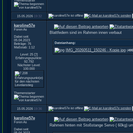
Themenstarter
15.05.2026
19:32
karoline57e
Foren As
Blattfedern sind im Rahmen innen verbaut
Dabei seit:
05.04.2023
Dateianhang:
Beiträge: 76
Maßstab: 1:12
IMG_20260511_150246 - Kopie.jpg
(
49
Level: 25
[?]
Erfahrungspunkte:
92.792
Nächster Level:
100.000
Themenstarter
15.05.2026
19:36
karoline57e
Foren As
Rahmen hinten mit Stoßstange Servo ( 60kg) um
Dabei seit:
05.04.2023