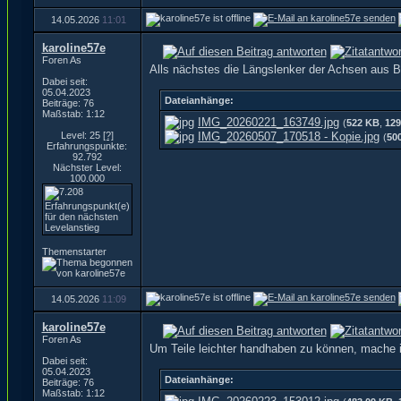
14.05.2026
11:01
karoline57e
Foren As
Alls nächstes die Längslenker der Achsen aus Bl
Dabei seit:
05.04.2023
Dateianhänge:
Beiträge: 76
Maßstab: 1:12
IMG_20260221_163749.jpg
(
522 KB
,
129
Level: 25
[?]
IMG_20260507_170518 - Kopie.jpg
(
50
Erfahrungspunkte:
92.792
Nächster Level:
100.000
Themenstarter
14.05.2026
11:09
karoline57e
Foren As
Um Teile leichter handhaben zu können, mache 
Dabei seit:
05.04.2023
Dateianhänge:
Beiträge: 76
Maßstab: 1:12