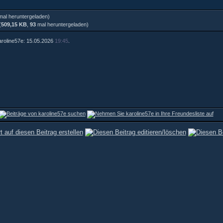
al heruntergeladen)
(
509,15 KB
,
93
mal heruntergeladen)
karoline57e: 15.05.2026
19:45
.