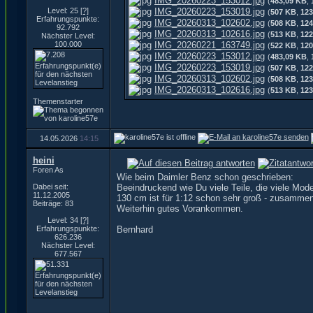
IMG_20260223_153012.jpg
(
483,09 KB
,
Level: 25
[?]
IMG_20260223_153019.jpg
(
507 KB
,
123
Erfahrungspunkte:
IMG_20260313_102602.jpg
(
508 KB
,
124
92.792
IMG_20260313_102616.jpg
(
513 KB
,
122
Nächster Level:
100.000
IMG_20260221_163749.jpg
(
522 KB
,
120
IMG_20260223_153012.jpg
(
483,09 KB
,
IMG_20260223_153019.jpg
(
507 KB
,
122
IMG_20260313_102602.jpg
(
508 KB
,
123
IMG_20260313_102616.jpg
(
513 KB
,
123
Themenstarter
14.05.2026
14:15
heini
Foren As
Wie beim Daimler Benz schon geschrieben:
Dabei seit:
Beeindruckend wie Du viele Teile, die viele Mode
11.12.2005
130 cm ist für 1:12 schon sehr groß - zusammen
Beiträge: 83
Weiterhin gutes Vorankommen.
Level: 34
[?]
Erfahrungspunkte:
Bernhard
626.236
Nächster Level:
677.567