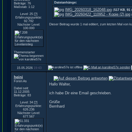
Dateianhänge:
Beiträge: 76
Maßstab: 1:12
IMG_20260318_162048.jpg
(
517 KB
,
91
m
Level: 25
[?]
IMG_20260422_110952 - Kopie (2).jpg
Erfahrungspunkte:
92.792
Dieser Beitrag wurde 1 mal editiert, zum letzten Mal von 
Nächster Level:
100.000
Themenstarter
15.05.2026
19:43
heini
Foren As
Hallo Walter,
Dabei seit:
11.12.2005
ich habe Dir eine Email geschrieben.
Beiträge: 83
Grüße
Level: 34
[?]
Erfahrungspunkte:
Bernhard
626.236
Nächster Level:
677.567