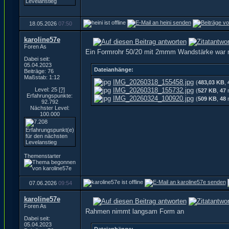
18.05.2026
07:50
karoline57e
Foren As
Ein Formrohr 50/20 mit 2mmm Wandstärke war m
Dabei seit:
05.04.2023
Dateianhänge:
Beiträge: 76
Maßstab: 1:12
IMG_20260318_155458.jpg
(
483,03 KB
,
Level: 25
[?]
IMG_20260318_155732.jpg
(
527 KB
,
47
m
Erfahrungspunkte:
IMG_20260324_100920.jpg
(
509 KB
,
48
m
92.792
Nächster Level:
100.000
Themenstarter
07.06.2026
09:54
karoline57e
Foren As
Rahmen nimmt langsam Form an
Dabei seit:
05.04.2023