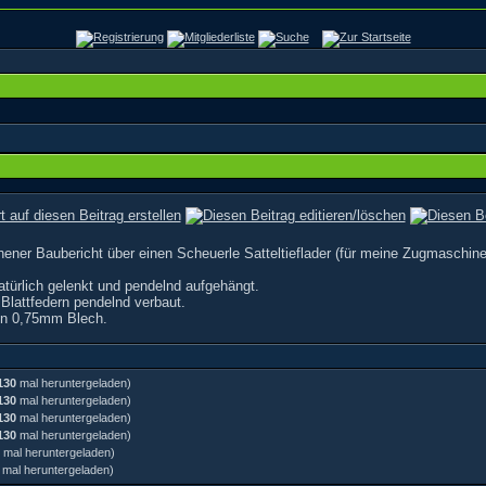
chener Baubericht über einen Scheuerle Satteltieflader (für meine Zugmaschine
türlich gelenkt und pendelnd aufgehängt.
lattfedern pendelnd verbaut.
en 0,75mm Blech.
130
mal heruntergeladen)
130
mal heruntergeladen)
130
mal heruntergeladen)
130
mal heruntergeladen)
mal heruntergeladen)
mal heruntergeladen)