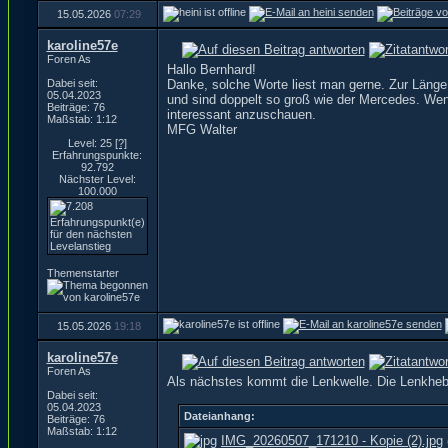
15.05.2026
07:29
karoline57e
Foren As
Hallo Bernhard!
Dabei seit:
Danke, solche Worte liest man gerne. Zur Läng
05.04.2023
und sind doppelt so groß wie der Mercedes. Wenn 
Beiträge: 76
interessant anzuschauen.
Maßstab: 1:12
MFG Walter
Level: 25
[?]
Erfahrungspunkte:
92.792
Nächster Level:
100.000
Themenstarter
15.05.2026
19:18
karoline57e
Foren As
Als nächstes kommt die Lenkwelle. Die Lenkhebe
Dabei seit:
05.04.2023
Dateianhang:
Beiträge: 76
Maßstab: 1:12
IMG_20260507_171210 - Kopie (2).jpg